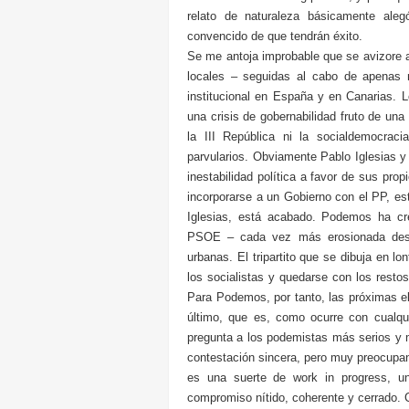
relato de naturaleza básicamente ale
convencido de que tendrán éxito.
Se me antoja improbable que se avizore a
locales – seguidas al cabo de apenas m
institucional en España y en Canarias. 
una crisis de gobernabilidad fruto de una
la III República ni la socialdemocrac
parvularios. Obviamente Pablo Iglesias y
inestabilidad política a favor de sus pro
incorporarse a un Gobierno con el PP, est
Iglesias, está acabado. Podemos ha cr
PSOE – cada vez más erosionada des
urbanas. El tripartito que se dibuja en l
los socialistas y quedarse con los restos
Para Podemos, por tanto, las próximas e
último, que es, como ocurre con cualqui
pregunta a los podemistas más serios y 
contestación sincera, pero muy preocupant
es una suerte de work in progress, u
compromiso nítido, coherente y cerrado. C