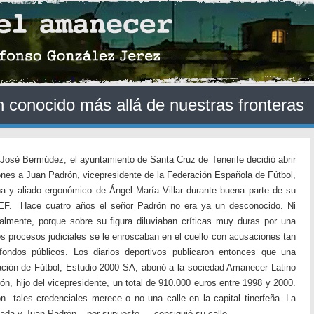
 conocido más allá de nuestras fronteras
 José Bermúdez, el ayuntamiento de Santa Cruz de Tenerife decidió abrir
ones a Juan Padrón, vicepresidente de la Federación Española de Fútbol,
feña y aliado ergonómico de Ángel María Villar durante buena parte de su
RFEF. Hace cuatro años el señor Padrón no era ya un desconocido. Ni
icialmente, porque sobre su figura diluviaban críticas muy duras por una
ios procesos judiciales se le enroscaban en el cuello con acusaciones tan
ondos públicos. Los diarios deportivos publicaron entonces que una
ción de Fútbol, Estudio 2000 SA, abonó a la sociedad Amanecer Latino
n, hijo del vicepresidente, un total de 910.000 euros entre 1998 y 2000.
n tales credenciales merece o no una calle en la capital tinerfeña. La
bada y Juan Padrón – por supuesto — consiguió su calle.