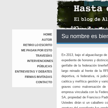
HOME
Su nombre es bien
AUTOR
RETIRO LO ESCRITO
ME PAGAN POR ESTO
En 2013, bajo el alguacilazgo de
TRAVESÍAS
expediente de honores y distinci
INTERVENCIONES
gerifalte de la federación tiner
PÚBLICAS
largo reinado al frente de la 
ENTREVISTAS Y DEBATES
deportiva, ni federativa, ni jud
FIRMAS INVITADAS
caótica y mefítica gestión y var
CONTACTO
graves como malversación de f
empresa vinculada con la Federa
SA, propiedad de Francisco Padró
Ustedes dirán si un caballero co
apertura del expediente fue apro