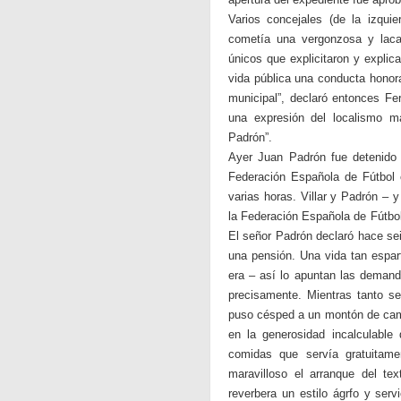
Varios concejales (de la izquie
cometía una vergonzosa y laca
únicos que explicitaron y explic
vida pública una conducta hono
municipal”, declaró entonces Fe
una expresión del localismo má
Padrón”.
Ayer Juan Padrón fue detenido 
Federación Española de Fútbol 
varias horas. Villar y Padrón –
la Federación Española de Fútbol
El señor Padrón declaró hace sei
una pensión. Una vida tan espar
era – así lo apuntan las demanda
precisamente. Mientras tanto se
puso césped a un montón de camp
en la generosidad incalculable
comidas que servía gratuitam
maravilloso el arranque del t
reverbera un estilo ágrfo y ser