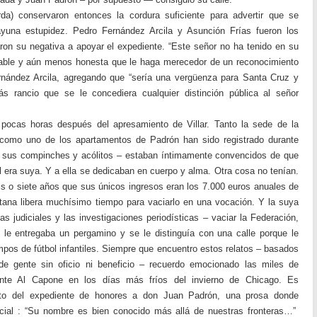
rda) conservaron entonces la cordura suficiente para advertir que se
yuna estupidez. Pedro Fernández Arcila y Asunción Frías fueron los
aron su negativa a apoyar el expediente. “Este señor no ha tenido en su
rable y aún menos honesta que le haga merecedor de un reconocimiento
rnández Arcila, agregando que “sería una vergüenza para Santa Cruz y
s rancio que se le concediera cualquier distinción pública al señor
pocas horas después del apresamiento de Villar. Tanto la sede de la
como uno de los apartamentos de Padrón han sido registrado durante
 y sus compinches y acólitos – estaban íntimamente convencidos de que
 era suya. Y a ella se dedicaban en cuerpo y alma. Otra cosa no tenían.
s o siete años que sus únicos ingresos eran los 7.000 euros anuales de
tana libera muchísimo tiempo para vaciarlo en una vocación. Y la suya
s judiciales y las investigaciones periodísticas – vaciar la Federación,
 le entregaba un pergamino y se le distinguía con una calle porque le
os de fútbol infantiles. Siempre que encuentro estos relatos – basados
 de gente sin oficio ni beneficio – recuerdo emocionado las miles de
ente Al Capone en los días más fríos del invierno de Chicago. Es
exto del expediente de honores a don Juan Padrón, una prosa donde
vicial : “Su nombre es bien conocido más allá de nuestras fronteras…”