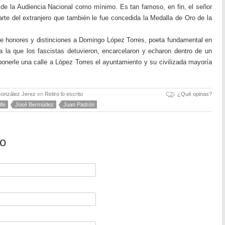
 de la Audiencia Nacional como mínimo. Es tan famoso, en fin, el señor
te del extranjero que también le fue concedida la Medalla de Oro de la
de honores y distinciones a Domingo López Torres, poeta fundamental en
a la que los fascistas detuvieron, encarcelaron y echaron dentro de un
onerle una calle a López Torres el ayuntamiento y su civilizada mayoría
González Jerez
en
Retiro lo escrito
¿Qué opinas?
ife
José Bermúdez
Juan Padrón
io