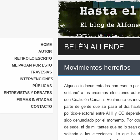
HOME
BELÉN ALLENDE
AUTOR
RETIRO LO ESCRITO
ME PAGAN POR ESTO
Movimientos herreños
TRAVESÍAS
INTERVENCIONES
Algunos indocumentados han escrito por 
PÚBLICAS
solitario” a las próximas elecciones aut
ENTREVISTAS Y DEBATES
con Coalición Canaria. Realmente es inev
FIRMAS INVITADAS
parte de gente que se pasa el día habla
CONTACTO
político-electoral entre AHI y CC depen
sido denunciado por el momento. Por otra 
de sede, ni de militantes que no lo sean 
solitario a las elecciones. Lo que ha 