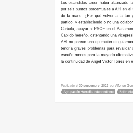
Los escindidos creen haber alcanzado la
por seis puntos porcentuales a AHI en el
de la mano. ¿Por qué volver a la tan 
partido, y estableciendo o no una colabo
Curbelo, apoyar al PSOE en el Parlament
Cabildo herreño, ostentando una vicepresi
AHI no parece una operación singularmen
tendría graves problemas para revalidar
escaño menos para la mayoría alternativ
la continuidad de Ángel Víctor Torres en e
Publicado el
30 septiembre, 2022
por
Alfonso Gon
Agrupación Herreña Independiente
Belén All