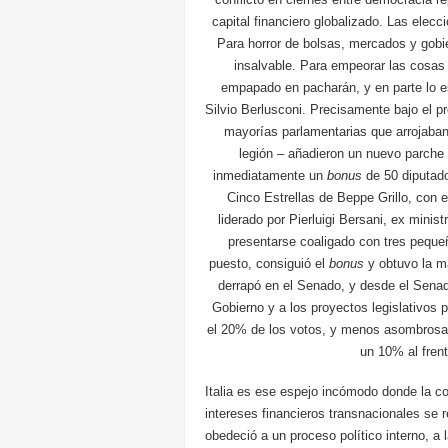
capital financiero globalizado. Las elec
Para horror de bolsas, mercados y gobier
insalvable. Para empeorar las cosas 
empapado en pacharán, y en parte lo es
Silvio Berlusconi. Precisamente bajo el pr
mayorías parlamentarias que arrojaban
legión – añadieron un nuevo parche 
inmediatamente un
bonus
de 50 diputado
Cinco Estrellas de Beppe Grillo, con 
liderado por Pierluigi Bersani, ex mini
presentarse coaligado con tres pequeñ
puesto, consiguió el
bonus
y obtuvo la m
derrapó en el Senado, y desde el Senado
Gobierno y a los proyectos legislativo
el 20% de los votos, y menos asombrosam
un 10% al frent
Italia es ese espejo incómodo donde la co
intereses financieros transnacionales se 
obedeció a un proceso político interno, a