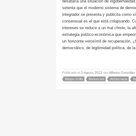
desataría una situación de ingobernalidad. 
setenta que el moderno sistema de democr
integrador se presenta y publicita como 
consensual es el que está colapsando. Cua
intereses se reduce a un mal chiste, la al
estrategia político-económica que empeor
un horizonte verosímil de recuperación, 
democrático, de legitimidad política, de 
Publicado el
3 marzo, 2013
por
Alfonso González
Beppo Grillo
Berlusconi
democracia
It