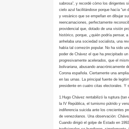
sabrosa”, y recordé cómo los dirigentes 
cielo azul facilitándose porque hacía “un 
y vesánico que se empeñan en dibujar su
reencarnaciones, perfectamente reconocibl
providencial que, dotado de una visión p
histórico, porque, ¿quién podría pensar,
anhelaba una sociedad socialista, una re
había tal comezón popular. No ha sido una 
poder de Chávez el que ha precipitado un 
progresivamente acelerados, que el mis
bolivariana
, abusando anacrónicamente de 
Corona española. Ciertamente una amplia 
en las urnas. La principal fuente de legit
presidente en cuatro citas electorales. Y
1.Hugo Chávez rentabilizó la ruptura (tan
la IV República, el turnismo pútrido y ven
indiferencia suicida ante los crecientes 
de venezolanos. Una observación:
Chávez
Cuando dirigió el golpe de Estado en 199
tradicionales se hundieron, simplemente,