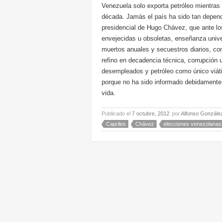
Venezuela solo exporta petróleo mientras
década. Jamás el país ha sido tan depend
presidencial de Hugo Chávez, que ante lo
envejecidas u obsoletas, enseñanza univers
muertos anuales y secuestros diarios, con
refino en decadencia técnica, corrupción 
desempleados y petróleo como único viáti
porque no ha sido informado debidamente
vida.
Publicado el
7 octubre, 2012
por
Alfonso Gonzále
Capriles
Chávez
elecciones venezolanas