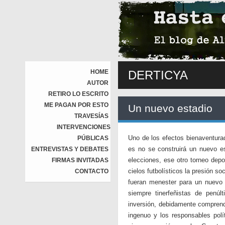
HOME
DERTICYA
AUTOR
RETIRO LO ESCRITO
ME PAGAN POR ESTO
Un nuevo estadio
TRAVESÍAS
INTERVENCIONES
Uno de los efectos bienaventurad
PÚBLICAS
es no se construirá un nuevo es
ENTREVISTAS Y DEBATES
elecciones, ese otro torneo depo
FIRMAS INVITADAS
cielos futbolísticos la presión so
CONTACTO
fueran menester para un nuevo es
siempre tinerfeñistas de penúl
inversión, debidamente comprendi
ingenuo y los responsables polí