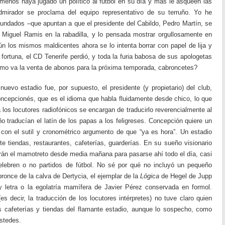
menos haya jugado un político al futbol en su día y más le asqueen las
mirador se proclama del equipo representativo de su terruño. Yo he
undados –que apuntan a que el presidente del Cabildo, Pedro Martín, se
s Miguel Ramis en la rabadilla, y lo pensada mostrar orgullosamente en
ún los mismos maldicentes ahora se lo intenta borrar con papel de lija y
 fortuna, el CD Tenerife perdió, y toda la furia babosa de sus apologetas
mo va la venta de abonos para la próxima temporada, cabroncetes?
uevo estadio fue, por supuesto, el presidente (y propietario) del club,
ncepcionés, que es el idioma que habla fluidamente desde chico, lo que
los locutores radiofónicos se encargan de traducirlo reverencialmente al
 traducían el latín de los papas a los feligreses. Concepción quiere un
con el sutil y cronométrico argumento de que “ya es hora”. Un estadio
tiendas, restaurantes, cafeterías, guarderías. En su sueño visionario
rán el mamotreto desde media mañana para pasarse ahí todo el día, casi
lebren o no partidos de fútbol. No sé por qué no incluyó un pequeño
once de la calva de Dertycia, el ejemplar de la
Lógica
de Hegel de Jupp
letra o la egolatría mamífera de Javier Pérez conservada en formol.
decir, la traducción de los locutores intérpretes) no tuve claro quien
as cafeterías y tiendas del flamante estadio, aunque lo sospecho, como
stedes.