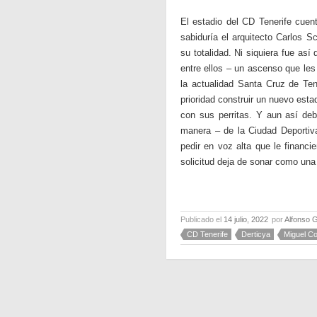
El estadio del CD Tenerife cuen
sabiduría el arquitecto Carlos
su totalidad. Ni siquiera fue as
entre ellos – un ascenso que les
la actualidad Santa Cruz de Ten
prioridad construir un nuevo esta
con sus perritas. Y aun así deb
manera – de la Ciudad Deportiva
pedir en voz alta que le financ
solicitud deja de sonar como una 
Publicado el
14 julio, 2022
por
Alfonso 
CD Tenerife
Derticya
Miguel C