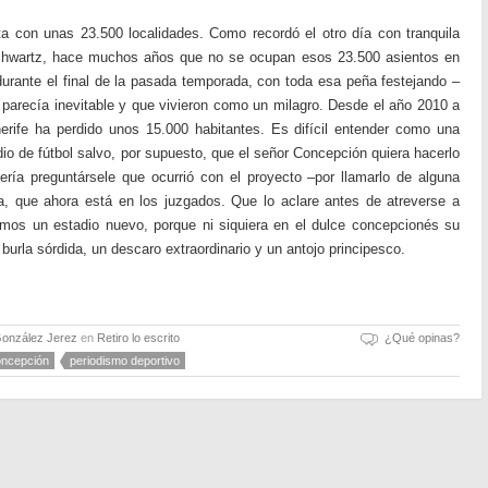
ta con unas 23.500 localidades. Como recordó el otro día con tranquila
 Schwartz, hace muchos años que no se ocupan esos 23.500 asientos en
í durante el final de la pasada temporada, con toda esa peña festejando –
 parecía inevitable y que vivieron como un milagro. Desde el año 2010 a
erife ha perdido unos 15.000 habitantes. Es difícil entender como una
dio de fútbol salvo, por supuesto, que el señor Concepción quiera hacerlo
ería preguntársele que ocurrió con el proyecto –por llamarlo de alguna
, que ahora está en los juzgados. Que lo aclare antes de atreverse a
iemos un estadio nuevo, porque ni siquiera en el dulce concepcionés su
burla sórdida, un descaro extraordinario y un antojo principesco.
González Jerez
en
Retiro lo escrito
¿Qué opinas?
oncepción
periodismo deportivo