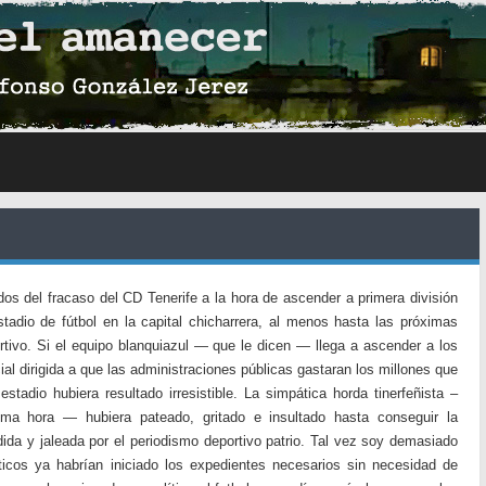
os del fracaso del CD Tenerife a la hora de ascender a primera división
tadio de fútbol en la capital chicharrera, al menos hasta las próximas
rtivo. Si el equipo blanquiazul — que le dicen — llega a ascender a los
cial dirigida a que las administraciones públicas gastaran los millones que
tadio hubiera resultado irresistible. La simpática horda tinerfeñista –
tima hora — hubiera pateado, gritado e insultado hasta conseguir la
da y jaleada por el periodismo deportivo patrio. Tal vez soy demasiado
ticos ya habrían iniciado los expedientes necesarios sin necesidad de