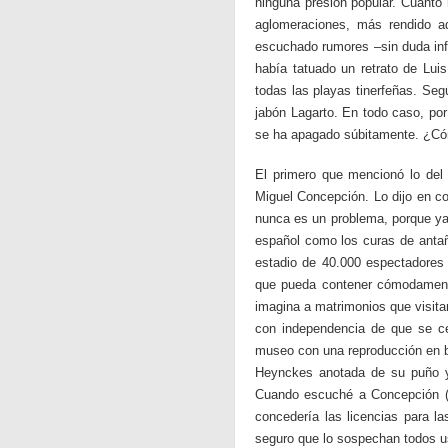
ninguna presión popular. Cuanto 
aglomeraciones, más rendido ad
escuchado rumores –sin duda inf
había tatuado un retrato de Lui
todas las playas tinerfeñas. Seg
jabón Lagarto. En todo caso, por
se ha apagado súbitamente. ¿Có
El primero que mencionó lo del n
Miguel Concepción. Lo dijo en co
nunca es un problema, porque ya 
español como los curas de antaño
estadio de 40.000 espectadores 
que pueda contener cómodamente 
imagina a matrimonios que visita
con independencia de que se ce
museo con una reproducción en br
Heynckes anotada de su puño y 
Cuando escuché a Concepción (es 
concedería las licencias para l
seguro que lo sospechan todos u