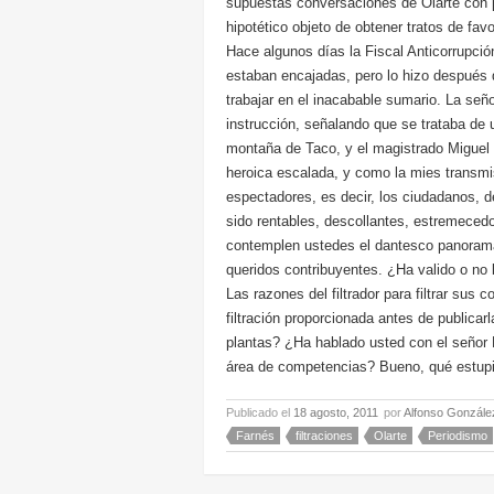
supuestas conversaciones de Olarte con po
hipotético objeto de obtener tratos de fav
Hace algunos días la Fiscal Anticorrupció
estaban encajadas, pero lo hizo después d
trabajar en el inacabable sumario. La señor
instrucción, señalando que se trataba de u
montaña de Taco, y el magistrado Miguel 
heroica escalada, y como la mies transmi
espectadores, es decir, los ciudadanos, d
sido rentables, descollantes, estremeced
contemplen ustedes el dantesco panorama
queridos contribuyentes. ¿Ha valido o no 
Las razones del filtrador para filtrar sus
filtración proporcionada antes de publica
plantas? ¿Ha hablado usted con el señor 
área de competencias? Bueno, qué estupid
Publicado el
18 agosto, 2011
por
Alfonso Gonzále
Farnés
filtraciones
Olarte
Periodismo