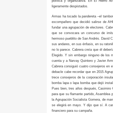
política y organizativa. En El Hierro
no
ligeramente despistados.
Armas ha tocado la pandereta –el tambor
excompañero que decidió salirse de AHI
fundar una agrupación de electores. Cabr
que se convocara un concurso de imi
hermoso pueblito de San Andrés. David Ca
sus andares, en sus énfasis, en su raton
no lo parece. Cabrera creía que él deber
Elegido. Y sin embargo ninguno de los m
cuenta y a Narvay Quintero y Javier Arm
Cabrera consiguió cuatro consejeros en el
debacle cabe recordar que en 2015 Agrupa
trece consejeros de la corporación insu
bomba lapa o lapa bomba que dejó instal
Pues bien, tres años después, Casimiro C
para que su flamante partido, Asamblea por
la Agrupación Socialista Gomera, de man
se elegirá en mayo. Y dijo que sí. A ca
financiero para su campaña.