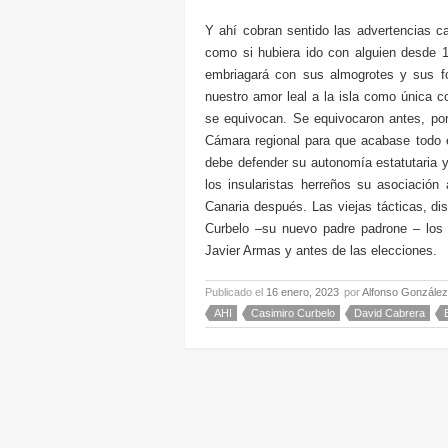
Y ahí cobran sentido las advertencias c
como si hubiera ido con alguien desde 1
embriagará con sus almogrotes y sus fo
nuestro amor leal a la isla como única
se equivocan. Se equivocaron antes, por
Cámara regional para que acabase todo 
debe defender su autonomía estatutaria y,
los insularistas herreños su asociación
Canaria después. Las viejas tácticas, di
Curbelo –su nuevo padre padrone – los
Javier Armas y antes de las elecciones.
Publicado el
16 enero, 2023
por
Alfonso González
AHI
Casimiro Curbelo
David Cabrera