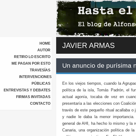
HOME
JAVIER ARMAS
AUTOR
RETIRO LO ESCRITO
ME PAGAN POR ESTO
Un anuncio de purísima 
TRAVESÍAS
INTERVENCIONES
En los viejos tiempos, cuando la Agrup
PÚBLICAS
política de la isla, Tomás Padrón, el 
ENTREVISTAS Y DEBATES
actual agonía, tocaba de vez en cuan
FIRMAS INVITADAS
presentaría a las elecciones con Coalició
CONTACTO
través de este pequeño ritual acallaba o
y nadie le daba la menor importancia.
general de AHI, ha hecho lo mismo y la r
Canaria, una organización política de l