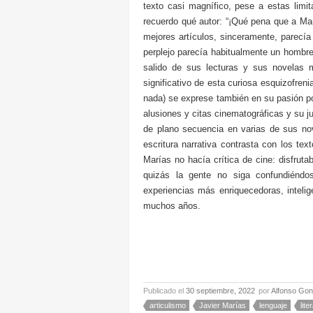
texto casi magnífico, pese a estas limi
recuerdo qué autor: “¡Qué pena que a Ma
mejores artículos, sinceramente, parecía
perplejo parecía habitualmente un hombre
salido de sus lecturas y sus novelas m
significativo de esta curiosa esquizofreni
nada) se exprese también en su pasión p
alusiones y citas cinematográficas y su j
de plano secuencia en varias de sus nov
escritura narrativa contrasta con los te
Marías no hacía crítica de cine: disfru
quizás la gente no siga confundiénd
experiencias más enriquecedoras, inteli
muchos años.
Publicado el
30 septiembre, 2022
por
Alfonso Gon
articulismo
Javier Marías
lenguaje
lite