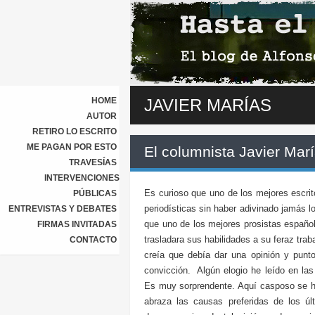
HOME
JAVIER MARÍAS
AUTOR
RETIRO LO ESCRITO
ME PAGAN POR ESTO
El columnista Javier Mar
TRAVESÍAS
INTERVENCIONES
Es curioso que uno de los mejores escrit
PÚBLICAS
periodísticas sin haber adivinado jamás 
ENTREVISTAS Y DEBATES
que uno de los mejores prosistas español
FIRMAS INVITADAS
trasladara sus habilidades a su feraz tra
CONTACTO
creía que debía dar una opinión y punt
convicción. Algún elogio he leído en las
Es muy sorprendente. Aquí casposo se ha
abraza las causas preferidas de los úl