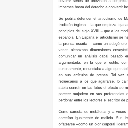
devorar series de televisión a desprec
imberbes hasta del derecho a convertir las
Se podría defender el articulismo de M
tradición inglesa – la que empieza leja
principios del siglo XVIII – que a los mo
española. En España el articulismo se ha
la prensa escrita – como un subgénero li
veces alcanzaba dimensiones ensayísti
comunicar un análisis cabal basado en
argumentada, en la que el estilo, com
curiosamente, renunciaba a algo que sabía
en sus artículos de prensa. Tal vez 
retruécanos a los que agarrarse, lo c
sabía sonreír en las fotos el efecto se m
parecer majadero en sus preferencias 
perdonar entre los lectores el escritor de 
Como carecía de metáforas y a veces in
carecían igualmente de malicia. Sus i
olfatearse –como un olor corporal liger