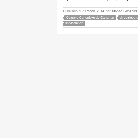
Publicado el
20 mayo, 2014
por
Alfonso González
Consejo Consultivo de Canarias
directrices
Simplificación