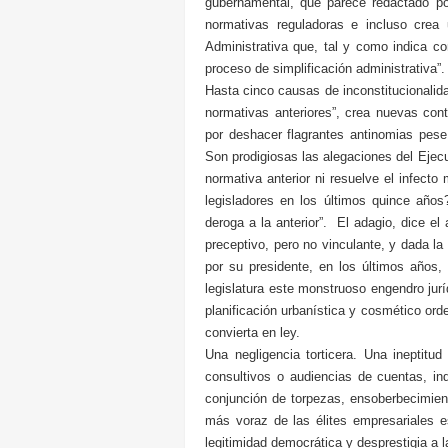
gubernamental, que parece redactado po
normativas reguladoras e incluso crea
Administrativa que, tal y como indica con
proceso de simplificación administrativa”.
Hasta cinco causas de inconstitucionalida
normativas anteriores”, crea nuevas con
por deshacer flagrantes antinomias pese 
Son prodigiosas las alegaciones del Ejecu
normativa anterior ni resuelve el infect
legisladores en los últimos quince años
deroga a la anterior”. El adagio, dice el
preceptivo, pero no vinculante, y dada la
por su presidente, en los últimos años,
legislatura este monstruoso engendro jurí
planificación urbanística y cosmético or
convierta en ley.
Una negligencia torticera. Una ineptitu
consultivos o audiencias de cuentas, ind
conjunción de torpezas, ensoberbecimien
más voraz de las élites empresariales
legitimidad democrática y desprestigia a 