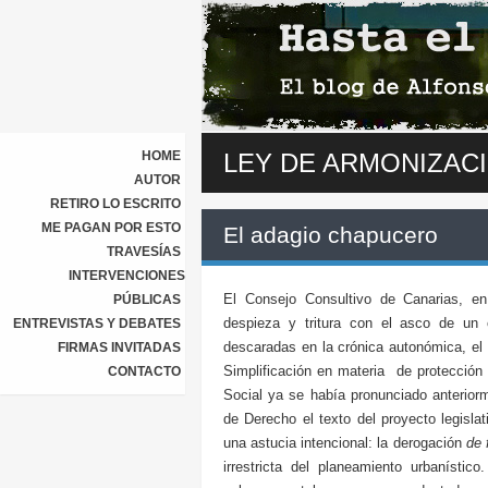
HOME
LEY DE ARMONIZACI
AUTOR
RETIRO LO ESCRITO
ME PAGAN POR ESTO
El adagio chapucero
TRAVESÍAS
INTERVENCIONES
El Consejo Consultivo de Canarias, en
PÚBLICAS
despieza y tritura con el asco de un
ENTREVISTAS Y DEBATES
descaradas en la crónica autonómica, el
FIRMAS INVITADAS
Simplificación en materia de protección 
CONTACTO
Social ya se había pronunciado anterior
de Derecho el texto del proyecto legisl
una astucia intencional: la derogación
de 
irrestricta del planeamiento urbanístic