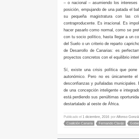
– o nacional – asumiendo los intereses 
posición, empujando de una patada el ba
su pequeña magistratura con las cri
contraproducente. Es irracional. Es impol
hacer pasarlo como normal, como se pre
con tu socio político, hasta llegar a un 
del Suelo o un criterio de reparto capric
de Desarrollo de Canarias: es perfectam
proyectos concretos con el equilibrio interi
Sí, existe una crisis política que pone
autonómico. Pero no es únicamente el 
desconfianzas y puñaladas municipales. E
de una concepción inteligente e integrado
está perdiendo sus penúltimas oportunida
destartalado al oeste de África.
Publicado el
1 diciembre, 2016
por
Alfonso Gonzá
Coalición Canaria
Fernando Clavijo
Gobie