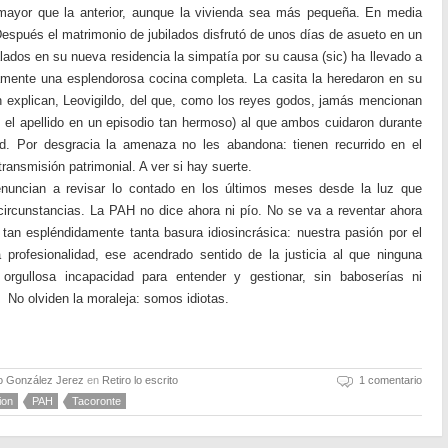
mayor que la anterior, aunque la vivienda sea más pequeña. En media
spués el matrimonio de jubilados disfrutó de unos días de asueto en un
alados en su nueva residencia la simpatía por su causa (sic) ha llevado a
tamente una esplendorosa cocina completa. La casita la heredaron en su
n explican, Leovigildo, del que, como los reyes godos, jamás mencionan
ne el apellido en un episodio tan hermoso) al que ambos cuidaron durante
. Por desgracia la amenaza no les abandona: tienen recurrido en el
ransmisión patrimonial. A ver si hay suerte.
nuncian a revisar lo contado en los últimos meses desde la luz que
circunstancias. La PAH no dice ahora ni pío. No se va a reventar ahora
a tan espléndidamente tanta basura idiosincrásica: nuestra pasión por el
profesionalidad, ese acendrado sentido de la justicia al que ninguna
a orgullosa incapacidad para entender y gestionar, sin baboserías ni
No olviden la moraleja: somos idiotas.
o González Jerez
en
Retiro lo escrito
1 comentario
ion
PAH
Tacoronte