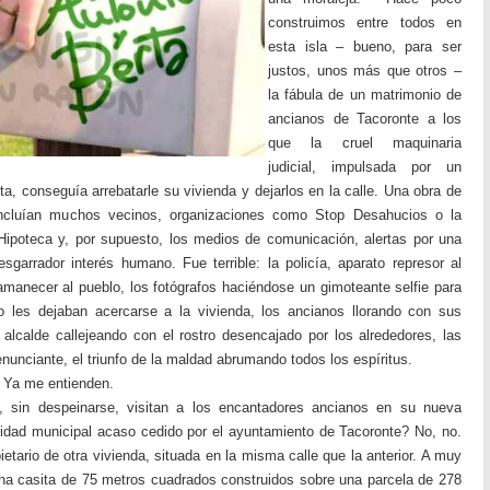
construimos entre todos en
esta isla – bueno, para ser
justos, unos más que otros –
la fábula de un matrimonio de
ancianos de Tacoronte a los
que la cruel maquinaria
judicial, impulsada por un
a, conseguía arrebatarle su vivienda y dejarlos en la calle. Una obra de
 incluían muchos vecinos, organizaciones como Stop Desahucios o la
Hipoteca y, por supuesto, los medios de comunicación, alertas por una
sgarrador interés humano. Fue terrible: la policía, aparato represor al
 amanecer al pueblo, los fotógrafos haciéndose un gimoteante selfie para
 les dejaban acercarse a la vivienda, los ancianos llorando con sus
 alcalde callejeando con el rostro desencajado por los alrededores, las
nunciante, el triunfo de la maldad abrumando todos los espíritus.
. Ya me entienden.
 sin despeinarse, visitan a los encantadores ancianos en su nueva
ridad municipal acaso cedido por el ayuntamiento de Tacoronte? No, no.
etario de otra vivienda, situada en la misma calle que la anterior. A muy
na casita de 75 metros cuadrados construidos sobre una parcela de 278