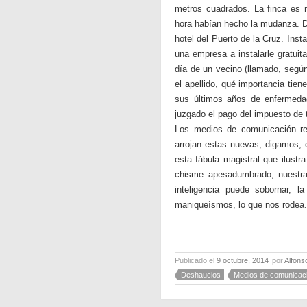
metros cuadrados. La finca es 
hora habían hecho la mudanza. De
hotel del Puerto de la Cruz. Inst
una empresa a instalarle gratui
día de un vecino (llamado, segú
el apellido, qué importancia tie
sus últimos años de enfermedad
juzgado el pago del impuesto de t
Los medios de comunicación re
arrojan estas nuevas, digamos, 
esta fábula magistral que ilustr
chisme apesadumbrado, nuestra 
inteligencia puede sobornar, l
maniqueísmos, lo que nos rodea. 
Publicado el
9 octubre, 2014
por
Alfons
Deshaucios
Medios de comunicac