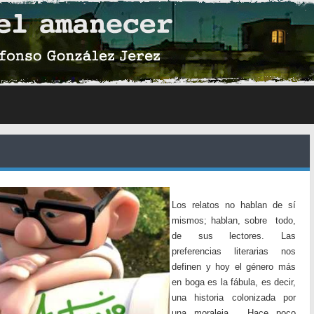
Los relatos no hablan de sí
mismos; hablan, sobre todo,
de sus lectores. Las
preferencias literarias nos
definen y hoy el género más
en boga es la fábula, es decir,
una historia colonizada por
una moraleja. Hace poco