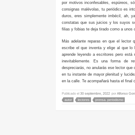
por motivos inconfesables, espúreos, só
consignas malévolas, tu periódico es in
duros, eres simplemente imbécil, ah, 
constatas que sus juicios y los suyos s
filias y fobias te deja tirado como a unos
Más adelante reparas en que el lector
escribe el que inventa y elige al que lo 
aprende leyendo a escritores pero está
inevitablemente. Es una forma de re
despreciarás, no anularás ese lector que 
en tu instante de mayor plenitud y lucid
en la calle. Te acompañará hasta el final 
Publicado el
30 septiembre, 2022
por
Alfonso Gon
autor
lectores
prensa. periodismo