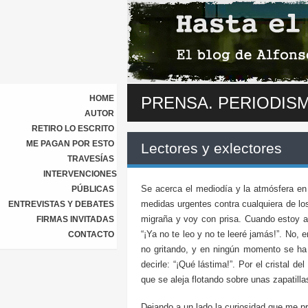
HOME
PRENSA. PERIODIS
AUTOR
RETIRO LO ESCRITO
ME PAGAN POR ESTO
Lectores y exlectores
TRAVESÍAS
INTERVENCIONES
Se acerca el mediodía y la atmósfera en
PÚBLICAS
medidas urgentes contra cualquiera de lo
ENTREVISTAS Y DEBATES
migraña y voy con prisa. Cuando estoy a 
FIRMAS INVITADAS
“¡Ya no te leo y no te leeré jamás!”. No, e
CONTACTO
no gritando, y en ningún momento se ha 
decirle: “¡Qué lástima!”. Por el cristal d
que se aleja flotando sobre unas zapatilla
Dejando a un lado la curiosidad que me 