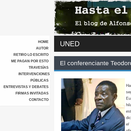
HOME
UNED
AUTOR
RETIRO LO ESCRITO
ME PAGAN POR ESTO
El conferenciante Teodo
TRAVESÍAS
INTERVENCIONES
PÚBLICAS
Ha
ENTREVISTAS Y DEBATES
se
FIRMAS INVITADAS
Eu
CONTACTO
hi
es
di
el 
of