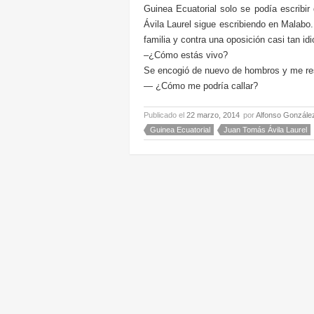
Guinea Ecuatorial solo se podía escribir
Ávila Laurel sigue escribiendo en Malabo.
familia y contra una oposición casi tan id
–¿Cómo estás vivo?
Se encogió de nuevo de hombros y me res
— ¿Cómo me podría callar?
Publicado el
22 marzo, 2014
por
Alfonso Gonzále
Guinea Ecuatorial
Juan Tomás Ávila Laurel