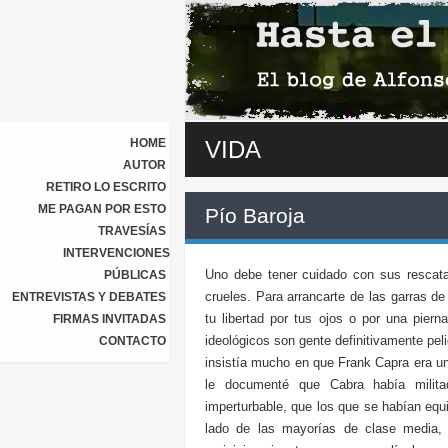
HOME
VIDA
AUTOR
RETIRO LO ESCRITO
ME PAGAN POR ESTO
Pío Baroja
TRAVESÍAS
INTERVENCIONES
Uno debe tener cuidado con sus rescat
PÚBLICAS
crueles. Para arrancarte de las garras d
ENTREVISTAS Y DEBATES
tu libertad por tus ojos o por una pier
FIRMAS INVITADAS
ideológicos son gente definitivamente pe
CONTACTO
insistía mucho en que Frank Capra era un
le documenté que Cabra había milita
imperturbable, que los que se habían equi
lado de las mayorías de clase media, 