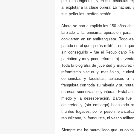
prejuicios vigentes, y en sus películas r
al explotar a la clase obrera. Lo hacía
sus películas, pedían perdón.
Ahora se han cumplido los 150 años del 
lanzado a la enésima operación para h
convierten en un antifranquista. Todo e
partido en el que quizás militó – en el q
sin conseguirlo – fue el Republicano Radi
patriótico y muy poco reformista) le vení
Toda la biografía de juventud y madurez 
reformismo vacuo y mesiánico, curiosi
comunistas y fascistas, aplausos a re
franquista con toda su miseria y su bruta
en esas sucesivas coyunturas. Estaban s
miedo y la desesperación. Baroja fue e
descreído y (sin embargo) hechizado p
triunfos fugaces, por el peso melancólico
republicano, ni franquista, ni vasco milita
Siempre me ha maravillado que un opin