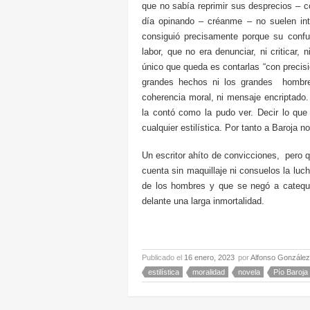
que no sabía reprimir sus desprecios – c
día opinando – créanme – no suelen int
consiguió precisamente porque su confu
labor, que no era denunciar, ni criticar,
único que queda es contarlas “con precisi
grandes hechos ni los grandes hombres
coherencia moral, ni mensaje encriptado.
la contó como la pudo ver. Decir lo q
cualquier estilística. Por tanto a Baroja n
Un escritor ahíto de convicciones, pero 
cuenta sin maquillaje ni consuelos la luch
de los hombres y que se negó a catequiz
delante una larga inmortalidad.
Publicado el
16 enero, 2023
por
Alfonso González
estilística
moralidad
novela
Pío Baroja