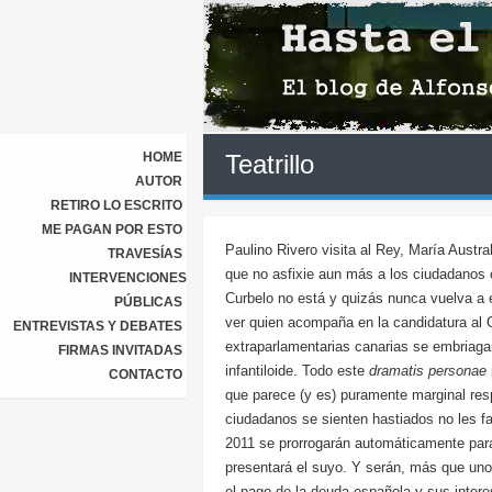
HOME
Teatrillo
AUTOR
RETIRO LO ESCRITO
ME PAGAN POR ESTO
Paulino Rivero visita al Rey, María Aust
TRAVESÍAS
que no asfixie aun más a los ciudadanos 
INTERVENCIONES
Curbelo no está y quizás nunca vuelva a e
PÚBLICAS
ver quien acompaña en la candidatura al
ENTREVISTAS Y DEBATES
extraparlamentarias canarias se embriaga
FIRMAS INVITADAS
infantiloide. Todo este
dramatis personae
CONTACTO
que parece (y es) puramente marginal resp
ciudadanos se sienten hastiados no les f
2011 se prorrogarán automáticamente para
presentará el suyo. Y serán, más que unos
el pago de la deuda española y sus intere