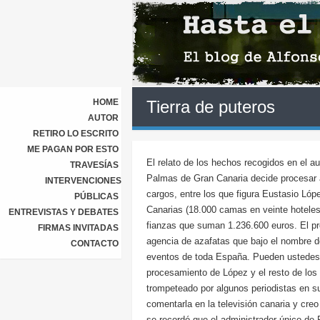
HOME
Tierra de puteros
AUTOR
RETIRO LO ESCRITO
ME PAGAN POR ESTO
El relato de los hechos recogidos en el a
TRAVESÍAS
Palmas de Gran Canaria decide procesar a
INTERVENCIONES
cargos, entre los que figura Eustasio Lópe
PÚBLICAS
Canarias (18.000 camas en veinte hoteles) 
ENTREVISTAS Y DEBATES
fianzas que suman 1.236.600 euros. El pr
FIRMAS INVITADAS
agencia de azafatas que bajo el nombre 
CONTACTO
eventos de toda España. Pueden ustedes le
procesamiento de López y el resto de los
trompeteado por algunos periodistas en s
comentarla en la televisión canaria y cre
se recordó que el administrador único d