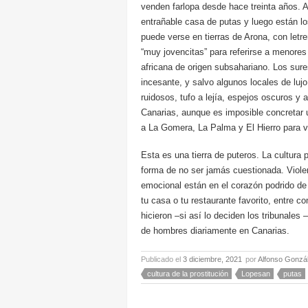
venden farlopa desde hace treinta años. 
entrañable casa de putas y luego están lo
puede verse en tierras de Arona, con letr
“muy jovencitas” para referirse a menores
africana de origen subsahariano. Los sure
incesante, y salvo algunos locales de lu
ruidosos, tufo a lejía, espejos oscuros y 
Canarias, aunque es imposible concretar 
a La Gomera, La Palma y El Hierro para v
Esta es una tierra de puteros. La cultura
forma de no ser jamás cuestionada. Violen
emocional están en el corazón podrido de 
tu casa o tu restaurante favorito, entre c
hicieron –si así lo deciden los tribunales
de hombres diariamente en Canarias.
Publicado el
3 diciembre, 2021
por
Alfonso Gonzá
cultura de la prostitución
Lopesan
putas