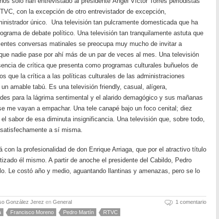
os solo han entrevistado al presidente Ángel Víctor Torres periodistas
TVC, con la excepción de otro entrevistador de excepción,
ministrador único. Una televisión tan pulcramente domesticada que ha
programa de debate político. Una televisión tan tranquilamente astuta que
ocentes conversas matinales se preocupa muy mucho de invitar a
a que nadie pase por ahí más de un par de veces al mes. Una televisión
usencia de crítica que presenta como programas culturales buñuelos de
s que la crítica a las políticas culturales de las administraciones
 un amable tabú. Es una televisión friendly, casual, alígera,
des para la lágrima sentimental y el alarido demagógico y sus mañanas
 se me vayan a empachar. Una tele canapé bajo un foco cenital; diez
l sabor de esa diminuta insignificancia. Una televisión que, sobre todo,
y satisfechamente a sí misma.
con la profesionalidad de don Enrique Arriaga, que por el atractivo título
izado él mismo. A partir de anoche el presidente del Cabildo, Pedro
lo. Le costó año y medio, aguantando llantinas y amenazas, pero se lo
so González Jerez
en
General
1 comentario
a
Francisco Moreno
Pedro Martín
RTVC