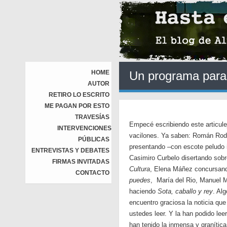
HOME
Un programa para
AUTOR
RETIRO LO ESCRITO
ME PAGAN POR ESTO
TRAVESÍAS
Empecé escribiendo este articul
INTERVENCIONES
vacilones. Ya saben: Román Rodr
PÚBLICAS
presentando –con escote peludo 
ENTREVISTAS Y DEBATES
Casimiro Curbelo disertando sobr
FIRMAS INVITADAS
Cultura
, Elena Máñez concursand
CONTACTO
puedes
, María del Rio, Manuel 
haciendo
Sota, caballo y rey
. Al
encuentro graciosa la noticia qu
ustedes leer. Y la han podido lee
han tenido la inmensa y granítica 