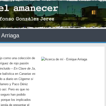
 Arriaga
ejo como una colección de
íguez de rojo pasión
incluido –
En Clave de Ja
,
e balística en
Canarias es
o a diario en
Cógeme si
Marrero y Paco Déniz
go así. Pero es que no
e seguro han podido
r porque los implicados
jerola de presentar el