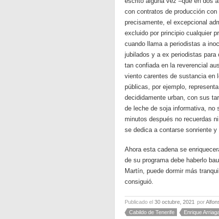
escrito alguna vez –que en dos añ
con contratos de producción con 
precisamente, el excepcional ad
excluido por principio cualquier 
cuando llama a periodistas a in
jubilados y a ex periodistas par
tan confiada en la reverencial a
viento carentes de sustancia en lo
públicas, por ejemplo, representa
decididamente urban, con sus tar
de leche de soja informativa, no
minutos después no recuerdas ni e
se dedica a contarse sonriente 
Ahora esta cadena se enriquecerá 
de su programa debe haberlo baut
Martín, puede dormir más tranqui
consiguió.
Publicado el
30 octubre, 2021
por
Alfon
Cabildo de Tenerife
Enrique Arriag