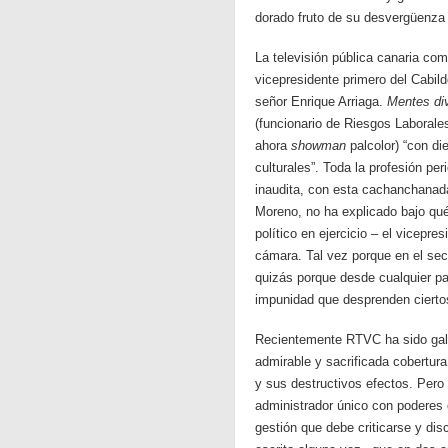
dorado fruto de su desvergüenza
La televisión pública canaria co
vicepresidente primero del Cabil
señor Enrique Arriaga.
Mentes di
(funcionario de Riesgos Laborales
ahora
showman
palcolor) “con di
culturales”. Toda la profesión pe
inaudita, con esta cachanchanad
Moreno, no ha explicado bajo qué
político en ejercicio – el vicepr
cámara. Tal vez porque en el sec
quizás porque desde cualquier pa
impunidad que desprenden cierto
Recientemente RTVC ha sido gal
admirable y sacrificada cobertura
y sus destructivos efectos. Pero
administrador único con poderes
gestión que debe criticarse y dis