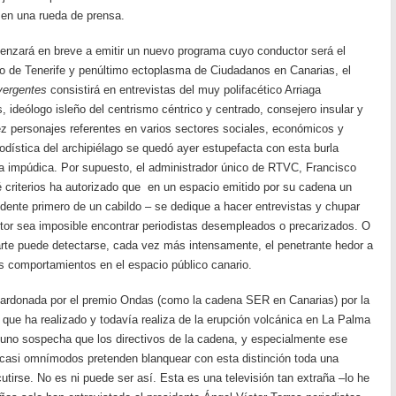
 en una rueda de prensa.
menzará en breve a emitir un nuevo programa cuyo conductor será el
do de Tenerife y penúltimo ectoplasma de Ciudadanos en Canarias, el
vergentes
consistirá en entrevistas del muy polifacético Arriaga
, ideólogo isleño del centrismo céntrico y centrado, consejero insular y
ez personajes referentes en varios sectores sociales, económicos y
riodística del archipiélago se quedó ayer estupefacta con esta burla
a impúdica. Por supuesto, el administrador único de RTVC, Francisco
 criterios ha autorizado que en un espacio emitido por su cadena un
esidente primero de un cabildo – se dedique a hacer entrevistas y chupar
tor sea imposible encontrar periodistas desempleados o precarizados. O
rte puede detectarse, cada vez más intensamente, el penetrante hedor a
s comportamientos en el espacio público canario.
ardonada por el premio Ondas (como la cadena SER en Canarias) por la
 que ha realizado y todavía realiza de la erupción volcánica en La Palma
 uno sospecha que los directivos de la cadena, y especialmente ese
 casi omnímodos pretenden blanquear con esta distinción toda una
cutirse. No es ni puede ser así. Esta es una televisión tan extraña –lo he