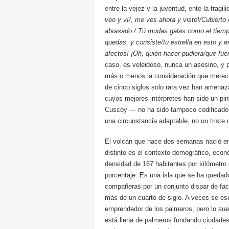
entre la vejez y la juventud, ente la fragil
veo y ví/, me ves ahora y viste!/Cubierto 
abrasado./ Tú mudas galas como el tiempo
quedas, y consiste/tu estrella en esto y 
afectos! ¡Oh, quién hacer pudiera/que fu
caso, es veleidoso, nunca un asesino, y p
más o menos la consideración que merecen
de cinco siglos solo rara vez han amenaza
cuyos mejores intérpretes han sido un pin
Cuscoy — no ha sido tampoco codificado 
una circunstancia adaptable, no un triste 
El volcán que hace dos semanas nació en 
distinto es el contexto demográfico, econó
densidad de 167 habitantes por kilómetro 
porcentaje. Es una isla que se ha quedado
compañeras por un conjunto dispar de fa
más de un cuarto de siglo. A veces se es
emprendedor de los palmeros, pero lo suer
está llena de palmeros fundando ciudades