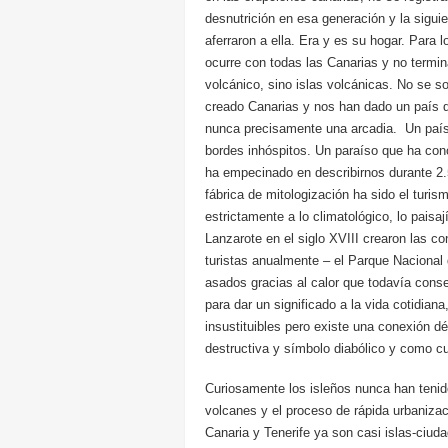
desnutrición en esa generación y la sigui
aferraron a ella. Era y es su hogar. Para l
ocurre con todas las Canarias y no termi
volcánico, sino islas volcánicas. No se s
creado Canarias y nos han dado un país 
nunca precisamente una arcadia. Un país
bordes inhóspitos. Un paraíso que ha con
ha empecinado en describirnos durante 2.5
fábrica de mitologización ha sido el turis
estrictamente a lo climatológico, lo paisa
Lanzarote en el siglo XVIII crearon las c
turistas anualmente – el Parque Nacional
asados gracias al calor que todavía conse
para dar un significado a la vida cotidian
insustituibles pero existe una conexión d
destructiva y símbolo diabólico y como cur
Curiosamente los isleños nunca han tenid
volcanes y el proceso de rápida urbanizac
Canaria y Tenerife ya son casi islas-ciud