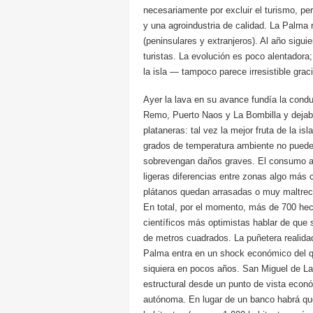
necesariamente por excluir el turismo, pe
y una agroindustria de calidad. La Palma 
(peninsulares y extranjeros). Al año sigu
turistas. La evolución es poco alentadora; 
la isla — tampoco parece irresistible gr
Ayer la lava en su avance fundía la cond
Remo, Puerto Naos y La Bombilla y dejab
plataneras: tal vez la mejor fruta de la is
grados de temperatura ambiente no puedes
sobrevengan daños graves. El consumo an
ligeras diferencias entre zonas algo más 
plátanos quedan arrasadas o muy maltrec
En total, por el momento, más de 700 hec
científicos más optimistas hablar de que 
de metros cuadrados. La puñetera realida
Palma entra en un shock económico del q
siquiera en pocos años. San Miguel de La
estructural desde un punto de vista econ
autónoma. En lugar de un banco habrá que