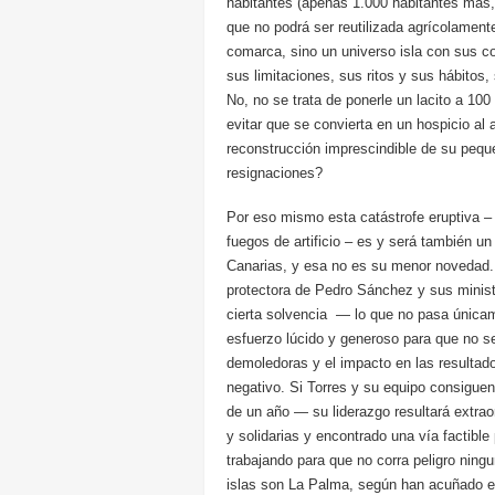
habitantes (apenas 1.000 habitantes más, 
que no podrá ser reutilizada agrícolament
comarca, sino un universo isla con sus co
sus limitaciones, sus ritos y sus hábitos
No, no se trata de ponerle un lacito a 100
evitar que se convierta en un hospicio al 
reconstrucción imprescindible de su pequeñ
resignaciones?
Por eso mismo esta catástrofe eruptiva –
fuegos de artificio – es y será también 
Canarias, y esa no es su menor novedad. 
protectora de Pedro Sánchez y sus minist
cierta solvencia — lo que no pasa únicam
esfuerzo lúcido y generoso para que no s
demoledoras y el impacto en las resulta
negativo. Si Torres y su equipo consigue
de un año — su liderazgo resultará extra
y solidarias y encontrado una vía factible
trabajando para que no corra peligro ning
islas son La Palma, según han acuñado en