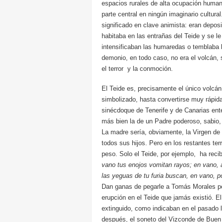
espacios rurales de alta ocupación human
parte central en ningún imaginario cultura
significado en clave animista: eran depo
habitaba en las entrañas del Teide y se l
intensificaban las humaredas o temblaba la
demonio, en todo caso, no era el volcán, 
el terror y la conmoción.
El Teide es, precisamente el único volcán
simbolizado, hasta convertirse muy rápid
sinécdoque de Tenerife y de Canarias ent
más bien la de un Padre poderoso, sabio, 
La madre sería, obviamente, la Virgen de 
todos sus hijos. Pero en los restantes te
peso. Solo el Teide, por ejemplo, ha reci
vano tus enojos vomitan rayos; en vano, a
las yeguas de tu furia buscan, en vano, p
Dan ganas de pegarle a Tomás Morales po
erupción en el Teide que jamás existió. E
extinguido, como indicaban en el pasado 
después, el soneto del Vizconde de Buen 