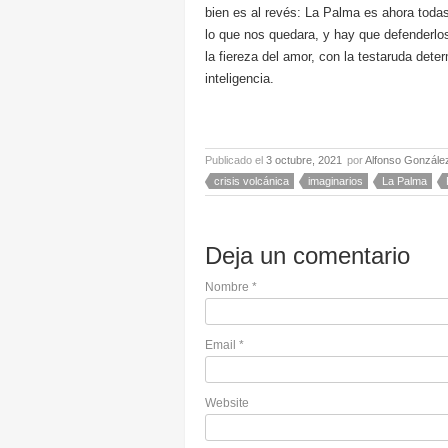
bien es al revés: La Palma es ahora toda
lo que nos quedara, y hay que defenderlo
la fiereza del amor, con la testaruda det
inteligencia.
Publicado el
3 octubre, 2021
por
Alfonso Gonzále
crisis volcánica
imaginarios
La Palma
Deja un comentario
Nombre
*
Email
*
Website