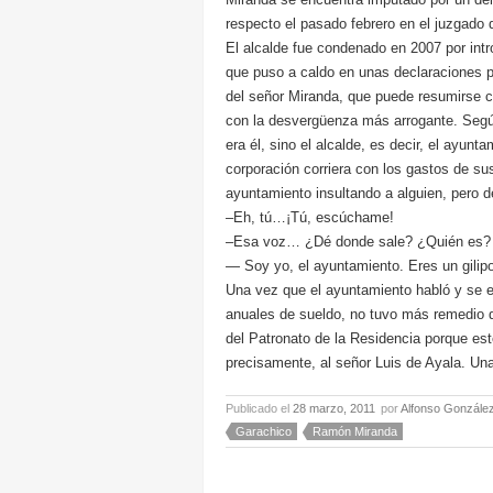
respecto el pasado febrero en el juzgado 
El alcalde fue condenado en 2007 por intr
que puso a caldo en unas declaraciones pú
del señor Miranda, que puede resumirse c
con la desvergüenza más arrogante. Según
era él, sino el alcalde, es decir, el ayunt
corporación corriera con los gastos de s
ayuntamiento insultando a alguien, pero d
–Eh, tú…¡Tú, escúchame!
–Esa voz… ¿Dé donde sale? ¿Quién es?
— Soy yo, el ayuntamiento. Eres un gilipo
Una vez que el ayuntamiento habló y se e
anuales de sueldo, no tuvo más remedio que
del Patronato de la Residencia porque est
precisamente, al señor Luis de Ayala. Una
Publicado el
28 marzo, 2011
por
Alfonso Gonzále
Garachico
Ramón Miranda