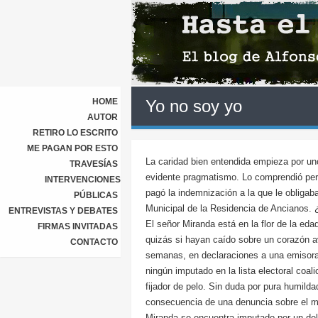
HOME
Yo no soy yo
AUTOR
RETIRO LO ESCRITO
ME PAGAN POR ESTO
La caridad bien entendida empieza por un
TRAVESÍAS
evidente pragmatismo. Lo comprendió per
INTERVENCIONES
pagó la indemnización a la que le obligab
PÚBLICAS
Municipal de la Residencia de Ancianos. 
ENTREVISTAS Y DEBATES
El señor Miranda está en la flor de la ed
FIRMAS INVITADAS
quizás si hayan caído sobre un corazón a
CONTACTO
semanas, en declaraciones a una emisora 
ningún imputado en la lista electoral coa
fijador de pelo. Sin duda por pura humild
consecuencia de una denuncia sobre el m
Miranda se encuentra imputado por un deli