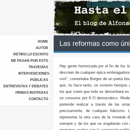
HOME
Las reformas como ún
AUTOR
RETIRO LO ESCRITO
ME PAGAN POR ESTO
Hay gente horrorizada por el fin de los
TRAVESÍAS
descreer de cualquier épica embriagadora
INTERVENCIONES
vivir”, comentaba Borges de un poeta bisa
PÚBLICAS
que, no hace tanto, se vivieron tiempos
ENTREVISTAS Y DEBATES
los que creen que todo se derrumbará en u
FIRMAS INVITADAS
se consume por K.O democrático. Modes
CONTACTO
pretende realizar a través de las urna
precisamente, de cualquier fideísmo. 
representa la otra cara de la moneda de
siempre y de los que se engalanan con r
prometen acabar con la corrupción polít