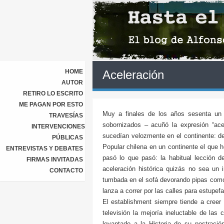
HOME
Aceleración
AUTOR
RETIRO LO ESCRITO
ME PAGAN POR ESTO
Muy a finales de los años sesenta un 
TRAVESÍAS
sobornizados – acuñó la expresión “acel
INTERVENCIONES
sucedían velozmente en el continente: de
PÚBLICAS
Popular chilena en un continente el que 
ENTREVISTAS Y DEBATES
pasó lo que pasó: la habitual lección d
FIRMAS INVITADAS
aceleración histórica quizás no sea un 
CONTACTO
tumbada en el sofá devorando pipas como
lanza a correr por las calles para estupef
El establishment siempre tiende a creer 
televisión la mejoría ineluctable de las
levantado a la Historia de su postració