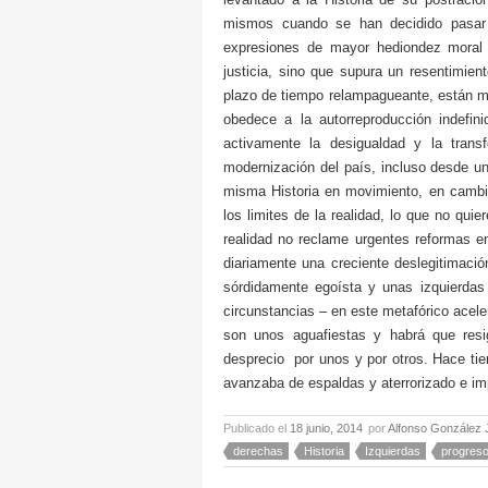
mismos cuando se han decidido pasar
expresiones de mayor hediondez moral 
justicia, sino que supura un resentimie
plazo de tiempo relampagueante, están m
obedece a la autorreproducción indefin
activamente la desigualdad y la transf
modernización del país, incluso desde un
misma Historia en movimiento, en cambi
los limites de la realidad, lo que no qu
realidad no reclame urgentes reformas e
diariamente una creciente deslegitimaci
sórdidamente egoísta y unas izquierdas
circunstancias – en este metafórico acele
son unos aguafiestas y habrá que re
desprecio por unos y por otros. Hace tie
avanzaba de espaldas y aterrorizado e imp
Publicado el
18 junio, 2014
por
Alfonso González 
derechas
Historia
Izquierdas
progres