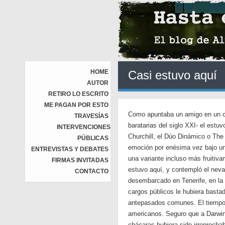
HOME
Casi estuvo aquí
AUTOR
RETIRO LO ESCRITO
ME PAGAN POR ESTO
Como apuntaba un amigo en un con
TRAVESÍAS
baratarias del siglo XXI- el estu
INTERVENCIONES
Churchill, el Dúo Dinámico o The
PÚBLICAS
emoción por enésima vez bajo un 
ENTREVISTAS Y DEBATES
una variante incluso más fruitiva
FIRMAS INVITADAS
estuvo aquí, y contempló el nev
CONTACTO
desembarcado en Tenerife, en la 
cargos públicos le hubiera bast
antepasados comunes. El tiempo y
americanos. Seguro que a Darwin 
chácaras hubiera sido irreprocha