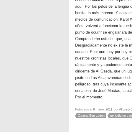
aquí. Por los pelos de la lengua 
bonita, la más morena. Y convien
medios de comunicación: Karol W
años, volverá a funcionar la rue
punto de ocurrir se engalanará de
Comprenderán ustedes que, una v
Desgraciadamente no existe la má
canario. Peor aun: hoy por hoy n
nuestros cronistas locales, que
rápidamente y ya podemos contar
dirigente de Al Qaeda, que un lu
pisito en Las Alcaravaneras dedi
peligroso, tras cuya incesante a
senatorial de José Macías, la ec
Por el momento.
Publicado el
6 mayo, 2011
por
Alfonso 
Osama Ben Laden
periodismo can