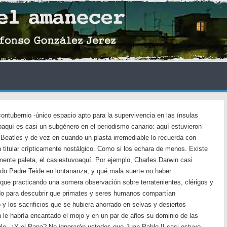
tubernio -único espacio apto para la supervivencia en las ínsulas
voaquí es casi un subgénero en el periodismo canario: aquí estuvieron
 Beatles y de vez en cuando un plasta irremediable lo recuerda con
titular crípticamente nostálgico. Como si los echara de menos. Existe
mente paleta, el casiestuvoaquí. Por ejemplo, Charles Darwin casi
ado Padre Teide en lontananza, y qué mala suerte no haber
que practicando una somera observación sobre terratenientes, clérigos y
ado para descubrir que primates y seres humanos compartían
 los sacrificios que se hubiera ahorrado en selvas y desiertos
le habría encantado el mojo y en un par de años su dominio de las
ble. ¿Y el Papa? No ignorarán ustedes que Juan Pablo II casi estuvo