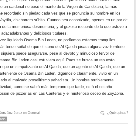
de un cardenal no besó el manto de la Virgen de Candelaria, la más
e recordarlo sin piedad cada vez que se pronuncia su nombre en los
oytila, chicharrero súbito. Cuando sea canonizado, apenas en un par de
da de la memoriosa desmemoria, y el gozoso recuerdo de lo que estuvo a
 adacadabrantes y deliciosos titulares.
ez liquidado Osama Bin Laden, no podíamos estarnos tranquilos.
s tenue señal de que el icono de Al Qaeda pisara alguna vez territorio
i siquiera puede asegurarse, pese al devoto y minucioso fervor de
 Osama Bin Laden casi estuviera aquí. Pues se busca un repuesto
 que un simpatizante de Al Qaeda, que un agente de Al Qaeda, que un
garteniente de Osama Bin Laden, digámoslo claramente, vivió en un
cado al malvado proselitismo yahadista. Un hombre terriblemente
ctividad, como se sabrá más temprano que tarde, está el escaño
losión de pizzerías en Las Canteras y el misterioso ceceo de ZoyZoria.
González Jerez
en
General
¿Qué opinas?
ario