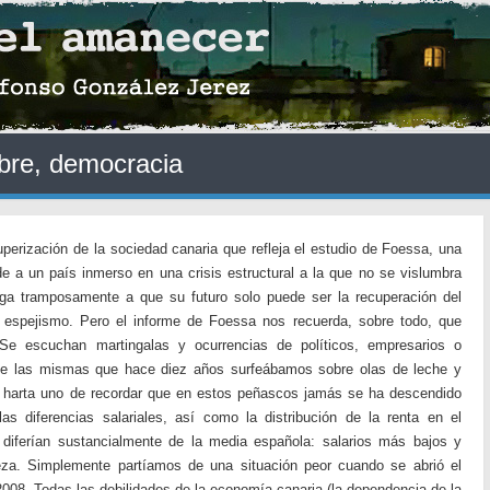
bre, democracia
uperización de la sociedad canaria que refleja el estudio de Foessa, una
e a un país inmerso en una crisis estructural a la que no se vislumbra
ega tramposamente a que su futuro solo puede ser la recuperación del
 espejismo. Pero el informe de Foessa nos recuerda, sobre todo, que
Se escuchan martingalas y ocurrencias de políticos, empresarios o
r de las mismas que hace diez años surfeábamos sobre olas de leche y
e harta uno de recordar que en estos peñascos jamás se ha descendido
 diferencias salariales, así como la distribución de la renta en el
 diferían sustancialmente de la media española: salarios más bajos y
eza. Simplemente partíamos de una situación peor cuando se abrió el
2008. Todas las debilidades de la economía canaria (la dependencia de la