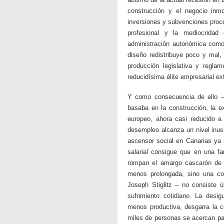
construcción y el negocio inm
inversiones y subvenciones proce
profesional y la mediocridad 
administración autonómica como
diseño redistribuye poco y mal, 
producción legislativa y regla
reducidísima élite empresarial ex
Y como consecuencia de ello –
basaba en la construcción, la e
europeo, ahora casi reducido a
desempleo alcanza un nivel inusi
ascensor social en Canarias ya 
salarial consigue que en una fa
rompan el amargo cascarón de l
menos prolongada, sino una con
Joseph Stiglitz – no consiste 
sufrimiento cotidiano. La desi
menos productiva, desgarra la 
miles de personas se acercan pas