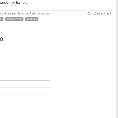
uando hay hambre.
nso González Jerez
en
Retiro lo escrito
¿Qué opinas?
al
democracia
hambre
io