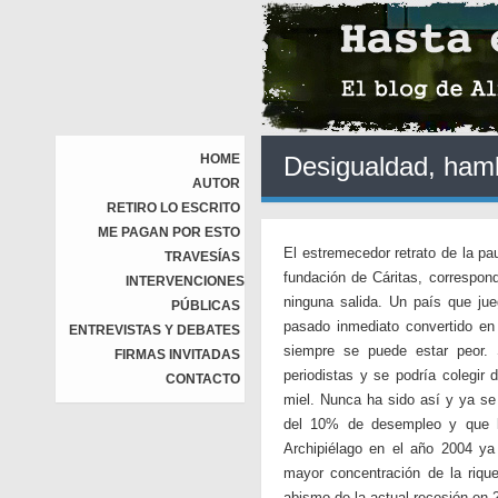
HOME
Desigualdad, ham
AUTOR
RETIRO LO ESCRITO
ME PAGAN POR ESTO
El estremecedor retrato de la pa
TRAVESÍAS
fundación de Cáritas, correspond
INTERVENCIONES
ninguna salida. Un país que ju
PÚBLICAS
pasado inmediato convertido en
ENTREVISTAS Y DEBATES
siempre se puede estar peor. 
FIRMAS INVITADAS
periodistas y se podría colegi
CONTACTO
miel. Nunca ha sido así y ya s
del 10% de desempleo y que las
Archipiélago en el año 2004 ya
mayor concentración de la riqu
abismo de la actual recesión en 