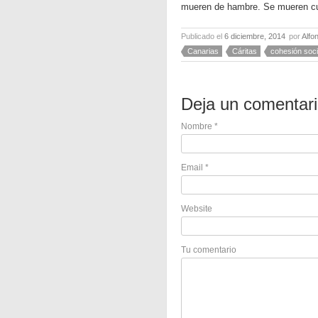
mueren de hambre. Se mueren c
Publicado el
6 diciembre, 2014
por
Alfo
Canarias
Cáritas
cohesión soci
Deja un comentar
Nombre
*
Email
*
Website
Tu comentario