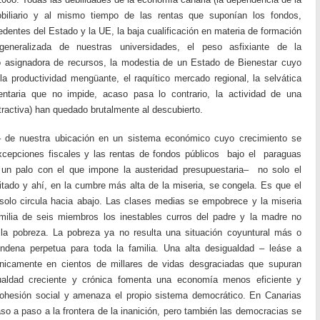
obiliario y al mismo tiempo de las rentas que suponían los fondos,
dentes del Estado y la UE, la baja cualificación en materia de formación
generalizada de nuestras universidades, el peso asfixiante de la
 asignadora de recursos, la modestia de un Estado de Bienestar cuyo
la productividad mengüante, el raquítico mercado regional, la selvática
mentaria que no impide, acaso pasa lo contrario, la actividad de una
tractiva) han quedado brutalmente al descubierto.
 de nuestra ubicación en un sistema económico cuyo crecimiento se
xcepciones fiscales y las rentas de fondos públicos bajo el paraguas
 un palo con el que impone la austeridad presupuestaria– no solo el
tado y ahí, en la cumbre más alta de la miseria, se congela. Es que el
solo circula hacia abajo. Las clases medias se empobrece y la miseria
milia de seis miembros los inestables curros del padre y la madre no
a pobreza. La pobreza ya no resulta una situación coyuntural más o
dena perpetua para toda la familia. Una alta desigualdad – leáse a
únicamente en cientos de millares de vidas desgraciadas que supuran
gualdad creciente y crónica fomenta una economía menos eficiente y
cohesión social y amenaza el propio sistema democrático. En Canarias
o a paso a la frontera de la inanición, pero también las democracias se