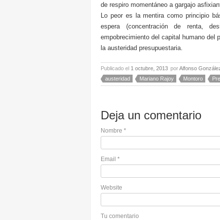
de respiro momentáneo a gargajo asfixian
Lo peor es la mentira como principio bás
espera (concentración de renta, desi
empobrecimiento del capital humano del pa
la austeridad presupuestaria.
Publicado el
1 octubre, 2013
por
Alfonso Gonzále
austeridad
Mariano Rajoy
Montoro
Pr
Deja un comentario
Nombre
*
Email
*
Website
Tu comentario