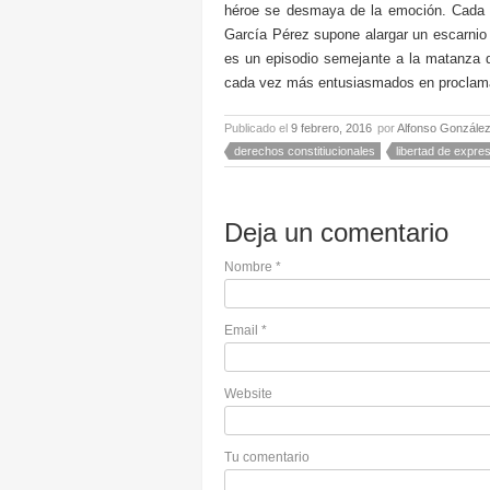
héroe se desmaya de la emoción. Cada h
García Pérez supone alargar un escarnio
es un episodio semejante a la matanza de 
cada vez más entusiasmados en proclamar 
Publicado el
9 febrero, 2016
por
Alfonso Gonzále
derechos constitiucionales
libertad de expre
Deja un comentario
Nombre
*
Email
*
Website
Tu comentario