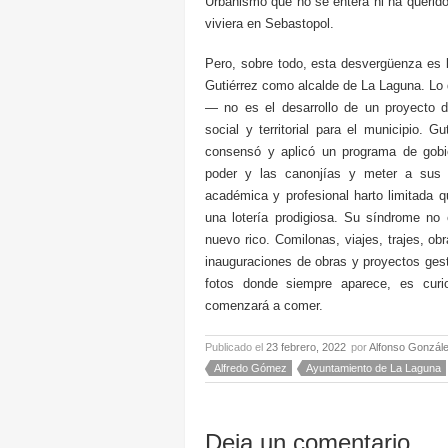
Urbanismo que no se entera ni ha querido 
viviera en Sebastopol.
Pero, sobre todo, esta desvergüenza es 
Gutiérrez como alcalde de La Laguna. Lo 
— no es el desarrollo de un proyecto d
social y territorial para el municipio. 
consensó y aplicó un programa de gobie
poder y las canonjías y meter a sus
académica y profesional harto limitada
una lotería prodigiosa. Su síndrome no 
nuevo rico. Comilonas, viajes, trajes, 
inauguraciones de obras y proyectos gest
fotos donde siempre aparece, es curi
comenzará a comer.
Publicado el
23 febrero, 2022
por
Alfonso Gonzál
Alfredo Gómez
Ayuntamiento de La Laguna
Deja un comentario