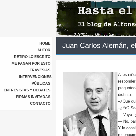
HOME
Juan Carlos Alemán, el
AUTOR
RETIRO LO ESCRITO
ME PAGAN POR ESTO
TRAVESÍAS
A los niñ
INTERVENCIONES
responder 
PÚBLICAS
preguntad
ENTREVISTAS Y DEBATES
distinta.
FIRMAS INVITADAS
–¿Qué qui
CONTACTO
–¿Yo? Secr
— Vaya. ¿
— No, para
Y lo cons
reconocimi