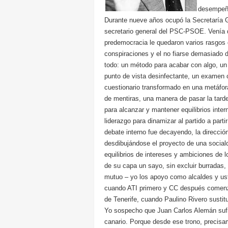
desempeña
Durante nueve años ocupó la Secretaría G
secretario general del PSC-PSOE. Venía d
predemocracia le quedaron varios rasgos 
conspiraciones y el no fiarse demasiado 
todo: un método para acabar con algo, un 
punto de vista desinfectante, un examen co
cuestionario transformado en una metáfor
de mentiras, una manera de pasar la tard
para alcanzar y mantener equilibrios int
liderazgo para dinamizar al partido a parti
debate interno fue decayendo, la direcció
desdibujándose el proyecto de una socia
equilibrios de intereses y ambiciones de l
de su capa un sayo, sin excluir burradas
mutuo – yo los apoyo como alcaldes y us
cuando ATI primero y CC después comenzar
de Tenerife, cuando Paulino Rivero sustitu
Yo sospecho que Juan Carlos Alemán sufrió
canario. Porque desde ese trono, precisa