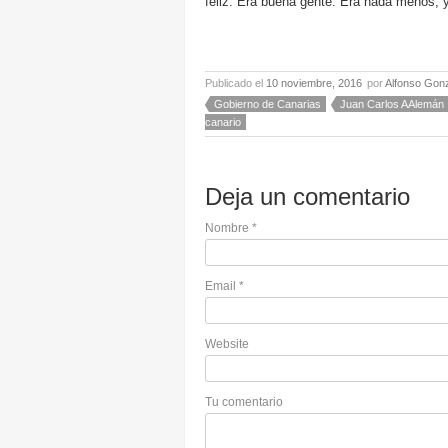
feliz. Era buena gente. Era nada menos, y
Publicado el
10 noviembre, 2016
por
Alfonso Gon
Gobierno de Canarias
Juan Carlos AAlemán
canario
Deja un comentario
Nombre
*
Email
*
Website
Tu comentario