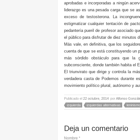
aprobadas e incorporadas a ningún acervo
liderazgo es una pesada carga que se as
exceso de testosterona. La incongruen
estigmatizar cualquier tentación de pacto
pedantería pueril de profesor asociado q
el público para disfrutar de diez minutos d
Más vale, en definitiva, que los seguid
cuenta de que se está constituyendo un pa
más sórdido obstáculo para que la 
subconsciente, donde también habita el Es
El triunvirato que dirige y controla la m
verdadera casta de Podemos durante est
movimiento político plural, autónomo y au
Publicado el
22 octubre, 2014
por
Alfonso Gonzál
izquierda
izquierdas alternativas
leninism
Deja un comentario
Nombre
*