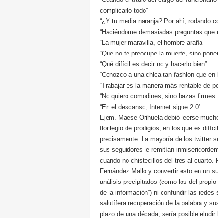
complicarlo todo”
“¿Y tu media naranja? Por ahí, rodando 
“Haciéndome demasiadas preguntas que n
“La mujer maravilla, el hombre araña”
“Que no te preocupe la muerte, sino poner
“Qué difícil es decir no y hacerlo bien”
“Conozco a una chica tan fashion que en l
“Trabajar es la manera más rentable de pe
“No quiero comodines, sino bazas firmes. S
“En el descanso, Internet sigue 2.0”
Ejem. Maese Orihuela debió leerse mucho
florilegio de prodigios, en los que es difí
precisamente. La mayoría de los twitter 
sus seguidores le remitían inmisericorde
cuando no chistecillos del tres al cuarto
Fernández Mallo y convertir esto en un su
análisis precipitados (como los del propio
de la información”) ni confundir las redes
salutífera recuperación de la palabra y su
plazo de una década, sería posible eludir l