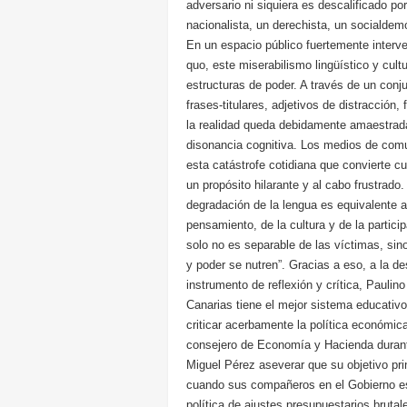
adversario ni siquiera es descalificado po
nacionalista, un derechista, un socialdem
En un espacio público fuertemente interven
quo, este miserabilismo lingüístico y cult
estructuras de poder. A través de un conju
frases-titulares, adjetivos de distracción,
la realidad queda debidamente amaestrada 
disonancia cognitiva. Los medios de comun
esta catástrofe cotidiana que convierte c
un propósito hilarante y al cabo frustrad
degradación de la lengua es equivalente a
pensamiento, de la cultura y de la particip
solo no es separable de las víctimas, sin
y poder se nutren”. Gracias a eso, a la d
instrumento de reflexión y crítica, Paulin
Canarias tiene el mejor sistema educativ
criticar acerbamente la política económic
consejero de Economía y Hacienda durant
Miguel Pérez aseverar que su objetivo pri
cuando sus compañeros en el Gobierno e
política de ajustes presupuestarios bruta