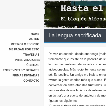
HOME
La lengua sacrificada
AUTOR
RETIRO LO ESCRITO
ME PAGAN POR ESTO
De vez en cuando, desde que tengo (mala)
TRAVESÍAS
tremolante que insiste en la pobreza de l
INTERVENCIONES
lo más frecuente es relacionarla con el vo
PÚBLICAS
videoconsolas. Más recientemente se insis
ENTREVISTAS Y DEBATES
sé. Es posible. Un amigo me insiste en qu
FIRMAS INVITADAS
twitter, la gente escribe más que nunca. 
CONTACTO
conversación entre aforistas frustrados. 
responsable de una bitácora de referenci
en twitter”, una suerte de antología de m
figuran los siguientes:
“Cuando el título del cargo del funcionari