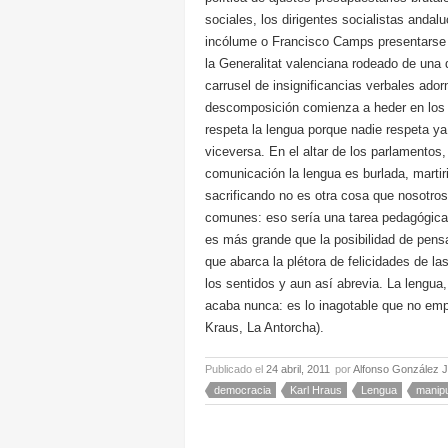
sociales, los dirigentes socialistas anda
incólume o Francisco Camps presentarse 
la Generalitat valenciana rodeado de una 
carrusel de insignificancias verbales ador
descomposición comienza a heder en los 
respeta la lengua porque nadie respeta ya
viceversa. En el altar de los parlamentos
comunicación la lengua es burlada, marti
sacrificando no es otra cosa que nosotro
comunes: eso sería una tarea pedagógica
es más grande que la posibilidad de pensa
que abarca la plétora de felicidades de l
los sentidos y aun así abrevia. La lengu
acaba nunca: es lo inagotable que no empo
Kraus, La Antorcha).
Publicado el
24 abril, 2011
por
Alfonso González 
democracia
Karl Hraus
Lengua
manipu