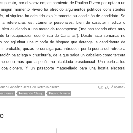
 supuesto, por el voraz empecinamiento de Paulino Rivero por optar a un
 ningún momento Rivero ha ofrecido argumentos políticos consistentes
s, ni siquiera ha admitido explícitamente su condición de candidato. Se
, a referencias estrictamente personales, bien de carácter médico o
”) bien aludiendo a una merecida recompensa (“me han tocado años muy
 de la recuperación económica de Canarias”). Desde hace semanas no
no por aglutinar una minoría de bloqueo que detenga la candidatura de
improbable, quizás lo consiga para introducir por la puerta del retrete a
ación palaciega y chuchurría, de la que salga un caballero como tercera
no sería más que la penúltima alcaldada presidencial. Una burla a los
o coalicionero. Y un pasaporte matasellado para una hostia electoral
fonso González Jerez
en
Retiro lo escrito
¿Qué opinas?
lecciones
Fernando Clavijo
Paulino Rivero
io