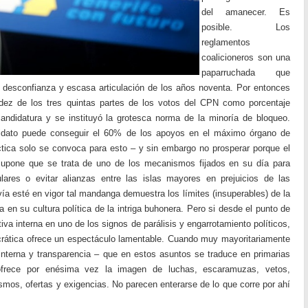
del amanecer. Es
posible. Los
reglamentos
coalicioneros son una
paparruchada que
e desconfianza y escasa articulación de los años noventa. Por entonces
dez de los tres quintas partes de los votos del CPN como porcentaje
candidatura y se instituyó la grotesca norma de la minoría de bloqueo.
didato puede conseguir el 60% de los apoyos en el máximo órgano de
ctica solo se convoca para esto – y sin embargo no prosperar porque el
supone que se trata de uno de los mecanismos fijados en su día para
ulares o evitar alianzas entre las islas mayores en prejuicios de las
a esté en vigor tal mandanga demuestra los límites (insuperables) de la
a en su cultura política de la intriga buhonera. Pero si desde el punto de
iva interna en uno de los signos de parálisis y engarrotamiento políticos,
ocrática ofrece un espectáculo lamentable. Cuando muy mayoritariamente
interna y transparencia – que en estos asuntos se traduce en primarias
 ofrece por enésima vez la imagen de luchas, escaramuzas, vetos,
ismos, ofertas y exigencias. No parecen enterarse de lo que corre por ahí