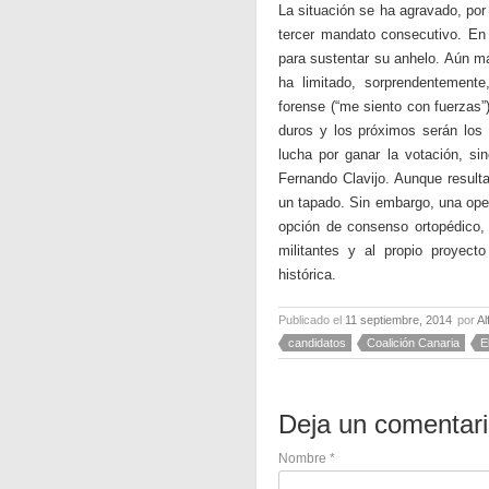
La situación se ha agravado, por
tercer mandato consecutivo. En
para sustentar su anhelo. Aún má
ha limitado, sorprendentemente
forense (“me siento con fuerzas
duros y los próximos serán los
lucha por ganar la votación, si
Fernando Clavijo. Aunque resulta 
un tapado. Sin embargo, una oper
opción de consenso ortopédico, 
militantes y al propio proyect
histórica.
Publicado el
11 septiembre, 2014
por
Al
candidatos
Coalición Canaria
E
Deja un comentar
Nombre
*