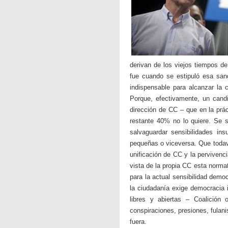
derivan de los viejos tiempos d
fue cuando se estipuló esa san
indispensable para alcanzar la 
Porque, efectivamente, un can
dirección de CC – que en la prá
restante 40% no lo quiere. Se 
salvaguardar sensibilidades ins
pequeñas o viceversa. Que todaví
unificación de CC y la pervivenci
vista de la propia CC esta normat
para la actual sensibilidad dem
la ciudadanía exige democracia 
libres y abiertas – Coalición
conspiraciones, presiones, fulan
fuera.