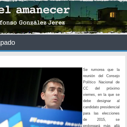
apado
Se rumorea que la
reunión del Consejo
Político Nacional de
CC del próximo
viernes, en la que se
debe designar al
candidato presidencial
para las elecciones
de 2015, se
prolongará más allá