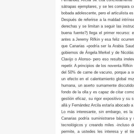
sátrapas ejemplares, y se les compara c
bobada adolescente, pero el articulista es
Después de referirse a la maldad intrín
derechas y se limitan a seguir las instru
buena fuente?) llega el primer recurso:
antes a Jeremy Rifkin y esa feliz ocurre
que Canarias «podría ser la Arabia Saudi
gobiernos de Ángela Merkel y de Nicolás
Clavijo o Alonso- pero eso resulta irrel
repetir. A principios de los noventa Rifk
del 50% de carne de vacuno, porque a su
un efecto en el calentamiento global muy
humana, un aserto sumamente discutido y
fondo de la olla y es capaz de citar como
gestión eficaz, su rigor expositivo y s
allá y Fernández Arcila estaría abocado a 
Lo más interesante, sin embargo, es l
Canarias podría suministrarse básica y
tecnológicos y creando miles -incluso 
permite, a ustedes les interesa y el t