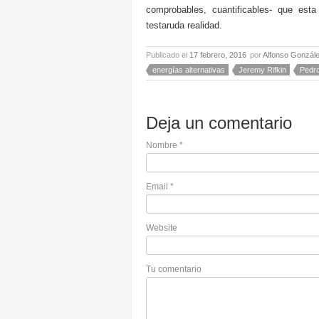
comprobables, cuantificables- que est
testaruda realidad.
Publicado el
17 febrero, 2016
por
Alfonso Gonzál
energías alternativas
Jeremy Rifkin
Pedro
Deja un comentario
Nombre
*
Email
*
Website
Tu comentario