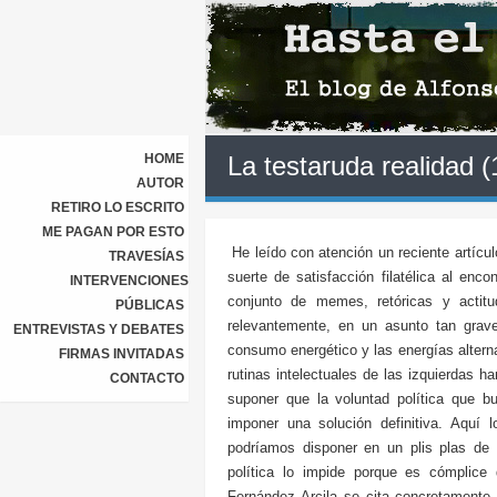
HOME
La testaruda realidad (
AUTOR
RETIRO LO ESCRITO
ME PAGAN POR ESTO
He leído con atención un reciente artícul
TRAVESÍAS
suerte de satisfacción filatélica al en
INTERVENCIONES
conjunto de memes, retóricas y actit
PÚBLICAS
relevantemente, en un asunto tan grav
ENTREVISTAS Y DEBATES
consumo energético y las energías altern
FIRMAS INVITADAS
rutinas intelectuales de las izquierdas
CONTACTO
suponer que la voluntad política que b
imponer una solución definitiva. Aquí l
podríamos disponer en un plis plas de 
política lo impide porque es cómplice 
Fernández Arcila se cita concretamente