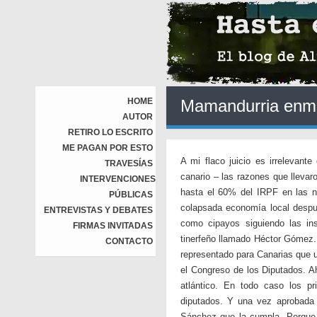
HOME
Mamandurria enm
AUTOR
RETIRO LO ESCRITO
ME PAGAN POR ESTO
A mi flaco juicio es irrelevant
TRAVESÍAS
canario – las razones que llevaro
INTERVENCIONES
hasta el 60% del IRPF en las 
PÚBLICAS
colapsada economía local despué
ENTREVISTAS Y DEBATES
como cipayos siguiendo las in
FIRMAS INVITADAS
tinerfeño llamado Héctor Gómez. 
CONTACTO
representado para Canarias que 
el Congreso de los Diputados. A
atlántico. En todo caso los p
diputados. Y una vez aprobada 
Sánchez que la cumpla. Porque 