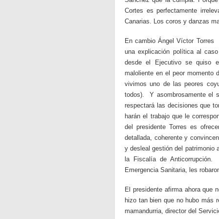
Cortes es perfectamente irrele
Canarias. Los coros y danzas ma
En cambio Ángel Víctor Torres –
una explicación política al cas
desde el Ejecutivo se quiso e
maloliente en el peor momento d
vivimos uno de las peores coyu
todos). Y asombrosamente el s
respectará las decisiones que to
harán el trabajo que le correspo
del presidente Torres es ofrece
detallada, coherente y convincen
y desleal gestión del patrimonio
la Fiscalía de Anticorrupción.
Emergencia Sanitaria, les robaron
El presidente afirma ahora que n
hizo tan bien que no hubo más 
mamandurria, director del Servic