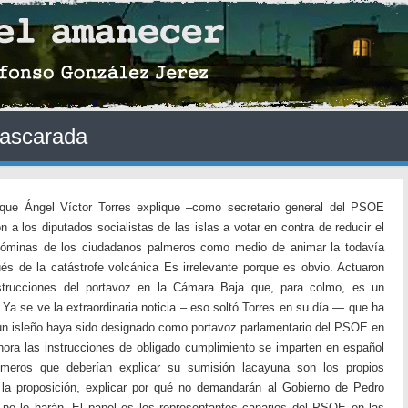
ascarada
e que Ángel Víctor Torres explique –como secretario general del PSOE
n a los diputados socialistas de las islas a votar en contra de reducir el
nóminas de los ciudadanos palmeros como medio de animar la todavía
s de la catástrofe volcánica Es irrelevante porque es obvio. Actuaron
strucciones del portavoz en la Cámara Baja que, para colmo, es un
Ya se ve la extraordinaria noticia – eso soltó Torres en su día — que ha
un isleño haya sido designado como portavoz parlamentario del PSOE en
hora las instrucciones de obligado cumplimiento se imparten en español
rimeros que deberían explicar su sumisión lacayuna son los propios
la proposición, explicar por qué no demandarán al Gobierno de Pedro
no lo harán. El papel es los representantes canarios del PSOE en las