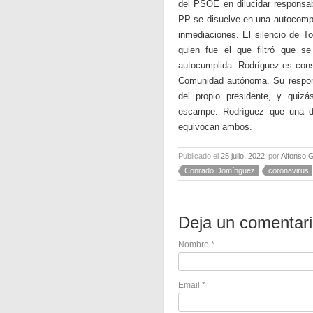
del PSOE en dilucidar responsabi
PP se disuelve en una autocompl
inmediaciones. El silencio de T
quien fue el que filtró que s
autocumplida. Rodríguez es cons
Comunidad autónoma. Su responsa
del propio presidente, y quizá
escampe. Rodríguez que una d
equivocan ambos.
Publicado el
25 julio, 2022
por
Alfonso 
Conrado Domínguez
coronavirus
Deja un comentar
Nombre
*
Email
*