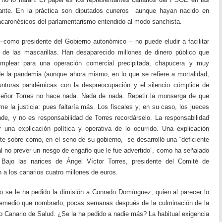
vante. En la práctica son diputados cuneros aunque hayan nacido en
caronésicos del parlamentarismo entendido al modo sanchista.
como presidente del Gobierno autonómico – no puede eludir a facilitar
o de las mascarillas. Han desaparecido millones de dinero público que
mplear para una operación comercial precipitada, chapucera y muy
e la pandemia (aunque ahora mismo, en lo que se refiere a mortalidad,
nturas pandémicas con la despreocupación y el silencio cómplice de
eñor Torres no hace nada. Nada de nada. Repetir la monserga de que
me la justicia: pues faltaría más. Los fiscales y, en su caso, los jueces
nde, y no es responsabilidad de Torres recordárselo. La responsabilidad
r una explicación política y operativa de lo ocurrido. Una explicación
te sobre cómo, en el seno de su gobierno, se desarrolló una “deficiente
 al no prever un riesgo de engaño que le fue advertido”, como ha señalado
 Bajo las narices de Ángel Víctor Torres, presidente del Comité de
 a los canarios cuatro millones de euros.
o se le ha pedido la dimisión a Conrado Domínguez, quien al parecer lo
remedio que nombrarlo, pocas semanas después de la culminación de la
io Canario de Salud. ¿Se la ha pedido a nadie más? La habitual exigencia