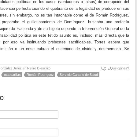
lidades políticas en los casos (verdaderos o falsos) de corrupción del
acencia perfecta cuando el quebranto de la legalidad se produce en sus
orres, sin embargo, no es tan intachable como el de Román Rodríguez,
e preparaba el guillotinamiento de Domínguez: buscaba una profecía
ejero de Hacienda y de su bigote depende la Intervención General de la
bilidad política en este fétido asunto es, incluso, más directa que la
s por eso va insinuando prebostes sacrificables. Torres espera que
imisión o un cese cubran el escenario de olvido y desmemoria. Se
González Jerez
en
Retiro lo escrito
¿Qué opinas?
mascarillas
Román Rodríguez
Servicio Canario de Salud
io