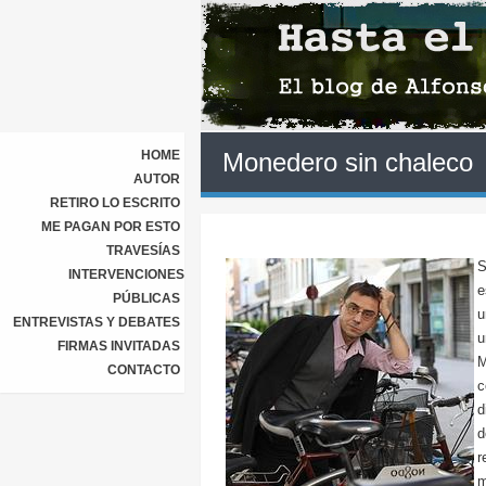
HOME
Monedero sin chaleco
AUTOR
RETIRO LO ESCRITO
ME PAGAN POR ESTO
TRAVESÍAS
S
INTERVENCIONES
e
PÚBLICAS
u
ENTREVISTAS Y DEBATES
u
FIRMAS INVITADAS
M
CONTACTO
c
d
d
r
m