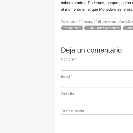
haber votado a Podemos, porque podrán de
el momento en el que Monedero se le escur
Publicado el
7 febrero, 2015
por
Alfonso Gonzále
fraude fiscal
Juan Carlos Monedero
Pod
Deja un comentario
Nombre
*
Email
*
Website
Tu comentario