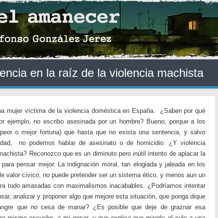
cia en la raíz de la violencia machista
na mujer víctima de la violencia doméstica en España. ¿Saben por qué
por ejemplo, no escribo asesinada por un hombre? Bueno, porque a los
peor o mejor fortuna) que hasta que no exista una sentencia, y salvo
dad, no podemos hablar de asesinato o de homicidio. ¿Y violencia
machista? Reconozco que es un diminuto pero inútil intento de aplacar la
– para pensar mejor. La indignación moral, tan elogiada y jaleada en los
le valor cívico, no puede pretender ser un sistema ético, y menos aun un
ara todo amasadas con maximalismos inacabables. ¿Podríamos intentar
sar, analizar y proponer algo que mejore esta situación, que ponga dique
sangre que no cesa de manar? ¿Es posible que deje de graznar esa
a mismo escucho, a mi pesar, y que explica que mirarle el culo a una