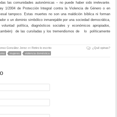
das las comunidades autonómicas – no puede haber sido irrelevante.
ley 1/2004 de Protección Integral contra la Violencia de Género o en
cesal tampoco. Estas muertes no son una maldición bíblica ni forman
rador o un dominio simbólico inmanejable por una sociedad democrática,
oluntad política, diagnósticos sociales y económicos apropiados,
(también) de las cursiladas y los tremendismos de lo políticamente
fonso González Jerez
en
Retiro lo escrito
¿Qué opinas?
smo
mujeres
violencia doméstica
io