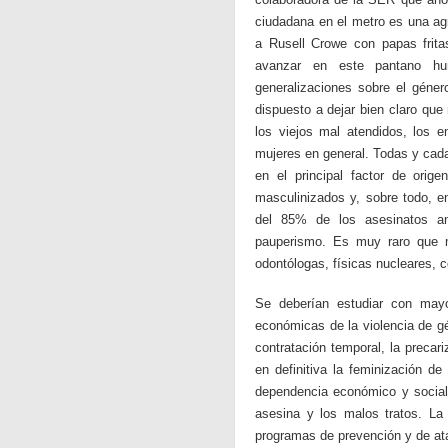
ciudadana en el metro es una ag
a Rusell Crowe con papas frit
avanzar en este pantano hum
generalizaciones sobre el géner
dispuesto a dejar bien claro que
los viejos mal atendidos, los e
mujeres en general. Todas y cada
en el principal factor de orig
masculinizados y, sobre todo, 
del 85% de los asesinatos an
pauperismo. Es muy raro que ma
odontólogas, físicas nucleares,
Se deberían estudiar con mayo
económicas de la violencia de gé
contratación temporal, la precar
en definitiva la feminización de
dependencia económico y social r
asesina y los malos tratos. La
programas de prevención y de ata