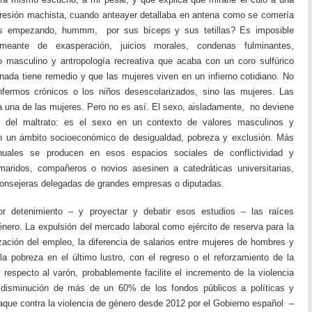
resión machista, cuando anteayer detallaba en antena como se comería
as empezando, hummm, por sus bíceps y sus tetillas? Es imposible
eante de exasperación, juicios morales, condenas fulminantes,
o masculino y antropología recreativa que acaba con un coro sulfúrico
 nada tiene remedio y que las mujeres viven en un infierno cotidiano. No
nfermos crónicos o los niños desescolarizados, sino las mujeres. Las
 una de las mujeres. Pero no es así. El sexo, aisladamente, no deviene
en del maltrato: es el sexo en un contexto de valores masculinos y
en un ámbito socioeconómico de desigualdad, pobreza y exclusión. Más
uales se producen en esos espacios sociales de conflictividad y
ridos, compañeros o novios asesinen a catedráticas universitarias,
 consejeras delegadas de grandes empresas o diputadas.
r detenimiento – y proyectar y debatir esos estudios – las raíces
nero. La expulsión del mercado laboral como ejército de reserva para la
ización del empleo, la diferencia de salarios entre mujeres de hombres y
 la pobreza en el último lustro, con el regreso o el reforzamiento de la
especto al varón, probablemente facilite el incremento de la violencia
 disminución de más de un 60% de los fondos públicos a políticas y
que contra la violencia de género desde 2012 por el Gobierno español –