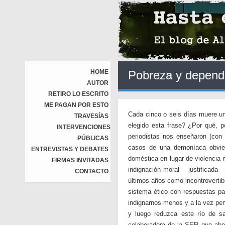
HOME
Pobreza y dependen
AUTOR
RETIRO LO ESCRITO
ME PAGAN POR ESTO
Cada cinco o seis días muere u
TRAVESÍAS
elegido esta frase? ¿Por qué, 
INTERVENCIONES
periodistas nos enseñaron (con 
PÚBLICAS
casos de una demoníaca obvie
ENTREVISTAS Y DEBATES
doméstica en lugar de violencia 
FIRMAS INVITADAS
indignación moral – justificada 
CONTACTO
últimos años como incontrovertib
sistema ético con respuestas p
indignarnos menos y a la vez pen
y luego reduzca este río de 
colaboradora de la SER que ahor