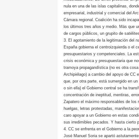
nula en una de las islas capitalinas, don
empresarial, industrial y comercial del A
Cámara regional. Coalición ha sido incapa
los últimos tres años y medio. Más que u
de cargos públicos, un grupito de satéli
3. El agotamiento de la legitimación del 
España gobierna el centroizquierda o el 
presupuestarios y competenciales. La est
crisis económica y presupuestaria que nos
tramoya propagandística (no es otra cosa 
Archipiélago) a cambio del apoyo de CC e
que, por otra parte, está sumergido en un 
o sin ella) el Gobierno central se ha tra
concentración de ineptitud, mentiras, er
Zapatero el máximo responsables de los r
huelgas, letras protestadas, manifestacio
caro apoyar a un Gobierno en estas cond
sus irredimibles pecados. Y hasta cierto p
4. CC se enfrenta en el Gobierno a la peo
José Manuel Soria se apartó astutamente. 