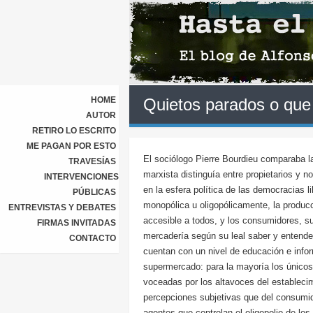
HOME
Quietos parados o que
AUTOR
RETIRO LO ESCRITO
ME PAGAN POR ESTO
El sociólogo Pierre Bourdieu comparaba la 
TRAVESÍAS
marxista distinguía entre propietarios y n
INTERVENCIONES
en la esfera política de las democracias l
PÚBLICAS
monopólica u oligopólicamente, la produc
ENTREVISTAS Y DEBATES
accesible a todos, y los consumidores, s
FIRMAS INVITADAS
mercadería según su leal saber y entende
CONTACTO
cuentan con un nivel de educación e inform
supermercado: para la mayoría los únicos c
voceadas por los altavoces del establecimi
percepciones subjetivas que del consumi
agentes que controlan el oligopolio de los 