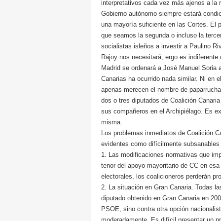
interpretativos cada vez más ajenos a la r
Gobierno autónomo siempre estará condic
una mayoría suficiente en las Cortes. El 
que seamos la segunda o incluso la terce
socialistas isleños a investir a Paulino 
Rajoy nos necesitará; ergo es indiferent
Madrid se ordenará a José Manuel Soria a
Canarias ha ocurrido nada similar. Ni en 
apenas merecen el nombre de paparruchad
dos o tres diputados de Coalición Canari
sus compañeros en el Archipiélago. Es ex
misma.
Los problemas inmediatos de Coalición Can
evidentes como difícilmente subsanables 
1. Las modificaciones normativas que imp
tenor del apoyo mayoritario de CC en esa 
electorales, los coalicioneros perderán p
2. La situación en Gran Canaria. Todas l
diputado obtenido en Gran Canaria en 2007
PSOE, sino contra otra opción nacionalis
moderadamente. Es difícil presentar un p