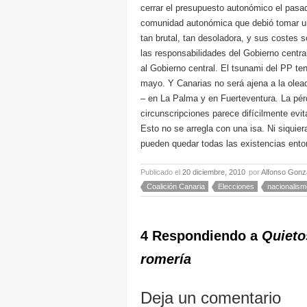
cerrar el presupuesto autonómico el pasa
comunidad autonómica que debió tomar un
tan brutal, tan desoladora, y sus costes s
las responsabilidades del Gobierno centra
al Gobierno central. El tsunami del PP te
mayo. Y Canarias no será ajena a la olea
– en La Palma y en Fuerteventura. La pérd
circunscripciones parece difícilmente evit
Esto no se arregla con una isa. Ni siquie
pueden quedar todas las existencias ent
Publicado el
20 diciembre, 2010
por
Alfonso Gonz
Coalición Canaria
Elecciones
nacionalism
4 Respondiendo a
Quieto
romería
Deja un comentario