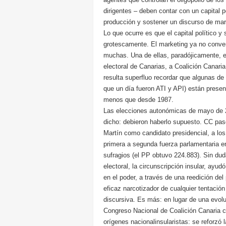
dirigentes – deben contar con un capital po
producción y sostener un discurso de mar
Lo que ocurre es que el capital político y
grotescamente. El marketing ya no conven
muchas. Una de ellas, paradójicamente, el
electoral de Canarias, a Coalición Canar
resulta superfluo recordar que algunas de 
que un día fueron ATI y API) están present
menos que desde 1987.
Las elecciones autonómicas de mayo de 2
dicho: debieron haberlo supuesto. CC pas
Martín como candidato presidencial, a lo
primera a segunda fuerza parlamentaria 
sufragios (el PP obtuvo 224.883). Sin dud
electoral, la circunscripción insular, ayu
en el poder, a través de una reedición de
eficaz narcotizador de cualquier tentación
discursiva. Es más: en lugar de una evolu
Congreso Nacional de Coalición Canaria c
orígenes nacionalinsularistas: se reforzó 