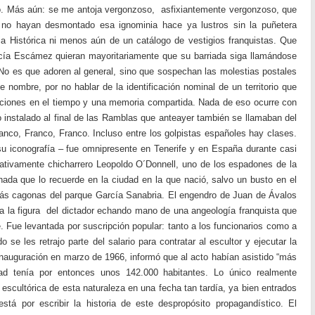
o. Más aún: se me antoja vergonzoso, asfixiantemente vergonzoso, que
 no hayan desmontado esa ignominia hace ya lustros sin la puñetera
 Histórica ni menos aún de un catálogo de vestigios franquistas. Que
rcía Escámez quieran mayoritariamente que su barriada siga llamándose
o es que adoren al general, sino que sospechan las molestias postales
e nombre, por no hablar de la identificación nominal de un territorio que
laciones en el tiempo y una memoria compartida. Nada de eso ocurre con
nstalado al final de las Ramblas que anteayer también se llamaban del
anco, Franco, Franco. Incluso entre los golpistas españoles hay clases.
su iconografía – fue omnipresente en Tenerife y en España durante casi
lativamente chicharrero Leopoldo O´Donnell, uno de los espadones de la
ada que lo recuerde en la ciudad en la que nació, salvo un busto en el
ás cagonas del parque García Sanabria. El engendro de Juan de Ávalos
a la figura del dictador echando mano de una angeología franquista que
 Fue levantada por suscripción popular: tanto a los funcionarios como a
o se les retrajo parte del salario para contratar al escultor y ejecutar la
inauguración en marzo de 1966, informó que al acto habían asistido “más
ad tenía por entonces unos 142.000 habitantes. Lo único realmente
scultórica de esta naturaleza en una fecha tan tardía, ya bien entrados
tá por escribir la historia de este despropósito propagandístico. El