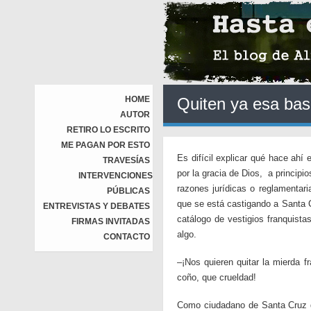
HOME
Quiten ya esa bas
AUTOR
RETIRO LO ESCRITO
ME PAGAN POR ESTO
Es difícil explicar qué hace ahí
TRAVESÍAS
por la gracia de Dios, a princip
INTERVENCIONES
razones jurídicas o reglamentari
PÚBLICAS
que se está castigando a Santa Cr
ENTREVISTAS Y DEBATES
catálogo de vestigios franquista
FIRMAS INVITADAS
algo.
CONTACTO
–¡Nos quieren quitar la mierda f
coño, que crueldad!
Como ciudadano de Santa Cruz d