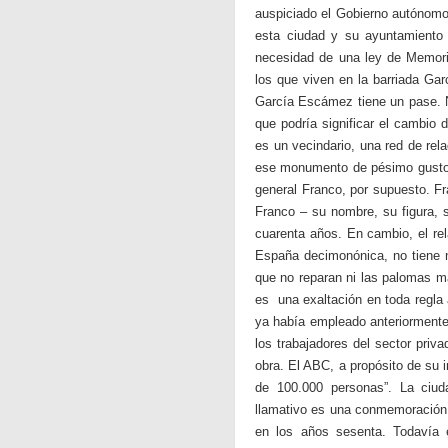
auspiciado el Gobierno autónom
esta ciudad y su ayuntamiento
necesidad de una ley de Memoria
los que viven en la barriada Ga
García Escámez tiene un pase. N
que podría significar el cambio d
es un vecindario, una red de re
ese monumento de pésimo gusto i
general Franco, por supuesto. Fr
Franco – su nombre, su figura, 
cuarenta años. En cambio, el re
España decimonónica, no tiene n
que no reparan ni las palomas m
es una exaltación en toda regla 
ya había empleado anteriormente.
los trabajadores del sector privad
obra. El ABC, a propósito de su 
de 100.000 personas”. La ciud
llamativo es una conmemoración e
en los años sesenta. Todavía es