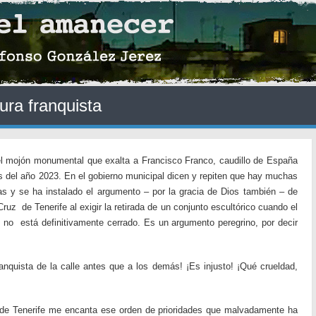
ura franquista
 el mojón monumental que exalta a Francisco Franco, caudillo de España
ios del año 2023. En el gobierno municipal dicen y repiten que hay muchas
as y se ha instalado el argumento – por la gracia de Dios también – de
uz de Tenerife al exigir la retirada de un conjunto escultórico cuando el
s no está definitivamente cerrado. Es un argumento peregrino, por decir
ranquista de la calle antes que a los demás! ¡Es injusto! ¡Qué crueldad,
e Tenerife me encanta ese orden de prioridades que malvadamente ha