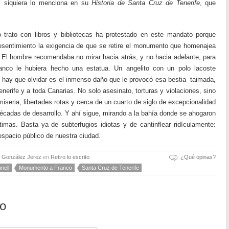
ni siquiera lo menciona en su
Historia de Santa Cruz de Tenerife
, que
trato con libros y bibliotecas ha protestado en este mandato porque
sentimiento la exigencia de que se retire el monumento que homenajea
 El hombre recomendaba no mirar hacia atrás, y no hacia adelante, para
Franco le hubiera hecho una estatua. Un angelito con un polo lacoste
 hay que olvidar es el inmenso daño que le provocó esa bestia taimada,
enerife y a toda Canarias. No solo asesinato, torturas y violaciones, sino
iseria, libertades rotas y cerca de un cuarto de siglo de excepcionalidad
cadas de desarrollo. Y ahí sigue, mirando a la bahía donde se ahogaron
imas. Basta ya de subterfugios idiotas y de cantinflear ridículamente:
 espacio público de nuestra ciudad.
o González Jerez
en
Retiro lo escrito
¿Qué opinas?
nell
Monumento a Franco
Santa Cruz de Tenerife
io