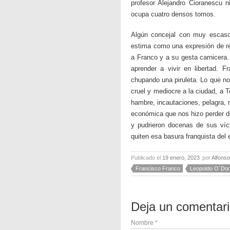
profesor Alejandro Cioranescu 
ocupa cuatro densos tomos.
Algún concejal con muy escaso 
estima como una expresión de re
a Franco y a su gesta carnicera.
aprender a vivir en libertad. 
chupando una piruleta. Lo que no
cruel y mediocre a la ciudad, a T
hambre, incautaciones, pelagra, m
económica que nos hizo perder dé
y pudrieron docenas de sus víct
quiten esa basura franquista del
Publicado el
19 enero, 2023
por
Alfons
Francisco Franco
Leopoldo O´Don
Deja un comentar
Nombre
*