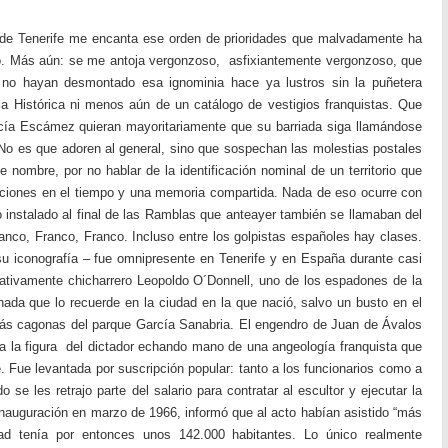
e Tenerife me encanta ese orden de prioridades que malvadamente ha
o. Más aún: se me antoja vergonzoso, asfixiantemente vergonzoso, que
 no hayan desmontado esa ignominia hace ya lustros sin la puñetera
 Histórica ni menos aún de un catálogo de vestigios franquistas. Que
rcía Escámez quieran mayoritariamente que su barriada siga llamándose
o es que adoren al general, sino que sospechan las molestias postales
e nombre, por no hablar de la identificación nominal de un territorio que
laciones en el tiempo y una memoria compartida. Nada de eso ocurre con
nstalado al final de las Ramblas que anteayer también se llamaban del
anco, Franco, Franco. Incluso entre los golpistas españoles hay clases.
su iconografía – fue omnipresente en Tenerife y en España durante casi
lativamente chicharrero Leopoldo O´Donnell, uno de los espadones de la
ada que lo recuerde en la ciudad en la que nació, salvo un busto en el
ás cagonas del parque García Sanabria. El engendro de Juan de Ávalos
a la figura del dictador echando mano de una angeología franquista que
 Fue levantada por suscripción popular: tanto a los funcionarios como a
o se les retrajo parte del salario para contratar al escultor y ejecutar la
inauguración en marzo de 1966, informó que al acto habían asistido “más
ad tenía por entonces unos 142.000 habitantes. Lo único realmente