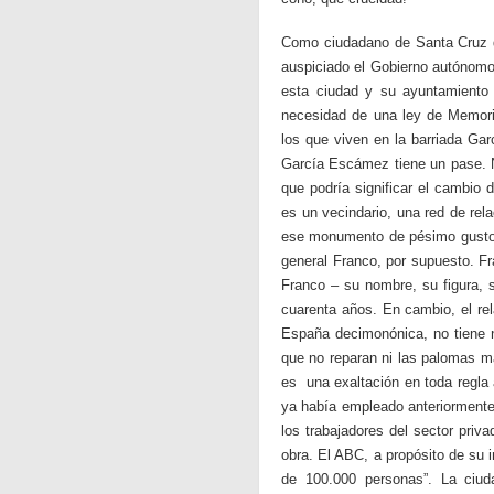
Como ciudadano de Santa Cruz d
auspiciado el Gobierno autónom
esta ciudad y su ayuntamiento
necesidad de una ley de Memoria
los que viven en la barriada Ga
García Escámez tiene un pase. N
que podría significar el cambio d
es un vecindario, una red de re
ese monumento de pésimo gusto i
general Franco, por supuesto. Fr
Franco – su nombre, su figura, 
cuarenta años. En cambio, el re
España decimonónica, no tiene n
que no reparan ni las palomas m
es una exaltación en toda regla 
ya había empleado anteriormente.
los trabajadores del sector privad
obra. El ABC, a propósito de su 
de 100.000 personas”. La ciud