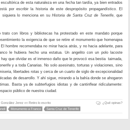
scultórica de esta naturaleza en una fecha tan tardía, ya bien entrados
tá por escribir la historia de este despropósito propagandístico. El
ni siquiera lo menciona en su
Historia de Santa Cruz de Tenerife
, que
trato con libros y bibliotecas ha protestado en este mandato porque
sentimiento la exigencia de que se retire el monumento que homenajea
 El hombre recomendaba no mirar hacia atrás, y no hacia adelante, para
Franco le hubiera hecho una estatua. Un angelito con un polo lacoste
 hay que olvidar es el inmenso daño que le provocó esa bestia taimada,
enerife y a toda Canarias. No solo asesinato, torturas y violaciones, sino
iseria, libertades rotas y cerca de un cuarto de siglo de excepcionalidad
cadas de desarrollo. Y ahí sigue, mirando a la bahía donde se ahogaron
imas. Basta ya de subterfugios idiotas y de cantinflear ridículamente:
 espacio público de nuestra ciudad.
o González Jerez
en
Retiro lo escrito
¿Qué opinas?
nell
Monumento a Franco
Santa Cruz de Tenerife