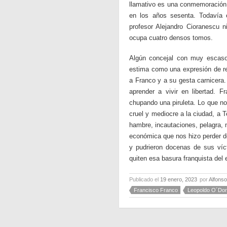
llamativo es una conmemoración e
en los años sesenta. Todavía es
profesor Alejandro Cioranescu 
ocupa cuatro densos tomos.
Algún concejal con muy escaso 
estima como una expresión de re
a Franco y a su gesta carnicera.
aprender a vivir en libertad. 
chupando una piruleta. Lo que no
cruel y mediocre a la ciudad, a T
hambre, incautaciones, pelagra, m
económica que nos hizo perder dé
y pudrieron docenas de sus víct
quiten esa basura franquista del
Publicado el
19 enero, 2023
por
Alfons
Francisco Franco
Leopoldo O´Don