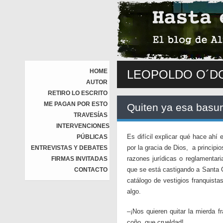
HOME
LEOPOLDO O´D
AUTOR
RETIRO LO ESCRITO
ME PAGAN POR ESTO
Quiten ya esa basur
TRAVESÍAS
INTERVENCIONES
Es difícil explicar qué hace ahí
PÚBLICAS
por la gracia de Dios, a princip
ENTREVISTAS Y DEBATES
razones jurídicas o reglamentari
FIRMAS INVITADAS
que se está castigando a Santa Cr
CONTACTO
catálogo de vestigios franquista
algo.
–¡Nos quieren quitar la mierda f
coño, que crueldad!