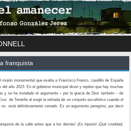
ONNELL
a franquista
 el mojón monumental que exalta a Francisco Franco, caudillo de España
ios del año 2023. En el gobierno municipal dicen y repiten que hay muchas
as y se ha instalado el argumento – por la gracia de Dios también – de
uz de Tenerife al exigir la retirada de un conjunto escultórico cuando el
s no está definitivamente cerrado. Es un argumento peregrino, por decir
ranquista de la calle antes que a los demás! ¡Es injusto! ¡Qué crueldad,