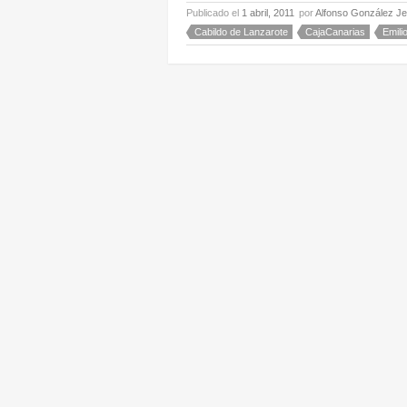
Publicado el
1 abril, 2011
por
Alfonso González J
Cabildo de Lanzarote
CajaCanarias
Emili