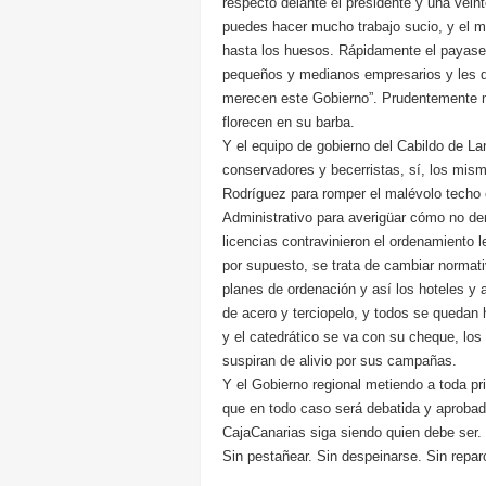
respecto delante el presidente y una vein
puedes hacer mucho trabajo sucio, y el 
hasta los huesos. Rápidamente el payaset
pequeños y medianos empresarios y les de
merecen este Gobierno”. Prudentemente no
florecen en su barba.
Y el equipo de gobierno del Cabildo de La
conservadores y becerristas, sí, los mis
Rodríguez para romper el malévolo techo 
Administrativo para averigüar cómo no d
licencias contravinieron el ordenamiento l
por supuesto, se trata de cambiar normat
planes de ordenación y así los hoteles 
de acero y terciopelo, y todos se quedan 
y el catedrático se va con su cheque, los
suspiran de alivio por sus campañas.
Y el Gobierno regional metiendo a toda pr
que en todo caso será debatida y aprobad
CajaCanarias siga siendo quien debe ser.
Sin pestañear. Sin despeinarse. Sin repa