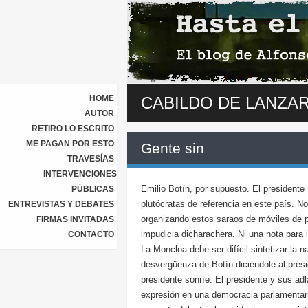
HOME
CABILDO DE LANZA
AUTOR
RETIRO LO ESCRITO
ME PAGAN POR ESTO
Gente sin
TRAVESÍAS
INTERVENCIONES
Emilio Botín, por supuesto. El presidente 
PÚBLICAS
plutócratas de referencia en este país. 
ENTREVISTAS Y DEBATES
organizando estos saraos de móviles de pl
FIRMAS INVITADAS
impudicia dicharachera. Ni una nota para 
CONTACTO
La Moncloa debe ser difícil sintetizar la
desvergüenza de Botín diciéndole al pres
presidente sonríe. El presidente y sus adl
expresión en una democracia parlamentari