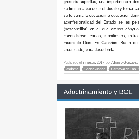
grosería superflua, una impertinencia de
se limitan a bendecir el desfile y tomar cu
se le suma la escasísima educación democ
aconfesionalidad del Estado se las pel
(posconciliar) en el que ambos cónyu
escandalosa: cartas, manifiestos, mitr
madre de Dios. Es Canarias. Basta con
crucificado, para descubrirla.
Publicado el
2 marzo, 2017
por
Alfonso González
ateísmo
Carlos Alonso
Carnaval de Las 
Adoctrinamiento y BOE