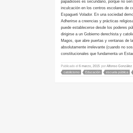
papadioses es secundario, porque no sería
inculcación en los centros escolares de c
Espagueti Volador. En una sociedad democ
Adherirse a creencias y prácticas religi
puede establecerse desde los poderes púb
dirigirse a un Gobierno derechista y catol
Magos, que abre puertas y ventanas de las
absolutamente irrelevante (cuando no sos
constitucionales que fundamenta un Esta
Publicado el
6 marzo, 2015
por
Alfonso González
catolicismo
Educación
escuela pública