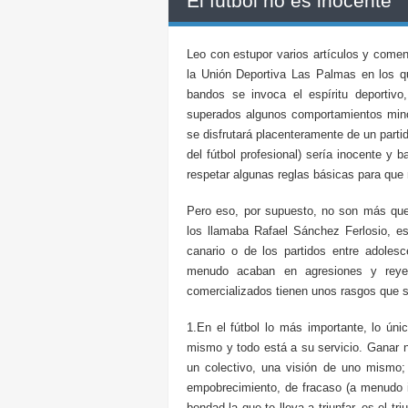
El fútbol no es inocente
Leo con estupor varios artículos y coment
la Unión Deportiva Las Palmas en los qu
bandos se invoca el espíritu deportiv
superados algunos comportamientos minor
se disfrutará placenteramente de un parti
del fútbol profesional) sería inocente y 
respetar algunas reglas básicas para que 
Pero eso, por supuesto, no son más que 
los llamaba Rafael Sánchez Ferlosio, e
canario o de los partidos entre adole
menudo acaban en agresiones y reyer
comercializados tienen unos rasgos que s
1.En el fútbol lo más importante, lo únic
mismo y todo está a su servicio. Ganar 
un colectivo, una visión de uno mismo; 
empobrecimiento, de fracaso (a menudo 
bondad la que te lleva a triunfar, es el t