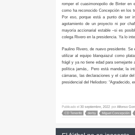
romper el cuasimonopolio de Binter en el
como ha reconocido Concepción en los tri
Por eso, porque está a punto de ser in
agotamiento de un proyecto ni por chaf
mayoría accionarial estable –si es posi
colega Rivero en la presidencia. Ya lo in
Paulino Rivero, de nuevo presidente. Se 
utilizar al equipo blanquiazul como pla
frágil y ya no tiene edad para semejante 
política jamás,. Pero está mandar, la int
cámaras, las declaraciones y el calor de
presidencial del Heliodoro: “Agradecido,
Publicado el
30 septiembre, 2022
por
Alfonso Gon
CD Tenerife
derby
Miguel Concepción