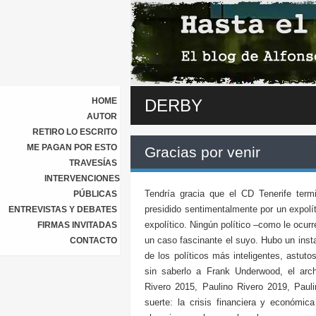
HOME
DERBY
AUTOR
RETIRO LO ESCRITO
ME PAGAN POR ESTO
Gracias por venir
TRAVESÍAS
INTERVENCIONES
Tendría gracia que el CD Tenerife termi
PÚBLICAS
presidido sentimentalmente por un expolí
ENTREVISTAS Y DEBATES
expolítico. Ningún político –como le ocur
FIRMAS INVITADAS
un caso fascinante el suyo. Hubo un insta
CONTACTO
de los políticos más inteligentes, astutos
sin saberlo a Frank Underwood, el archi
Rivero 2015, Paulino Rivero 2019, Pau
suerte: la crisis financiera y económi