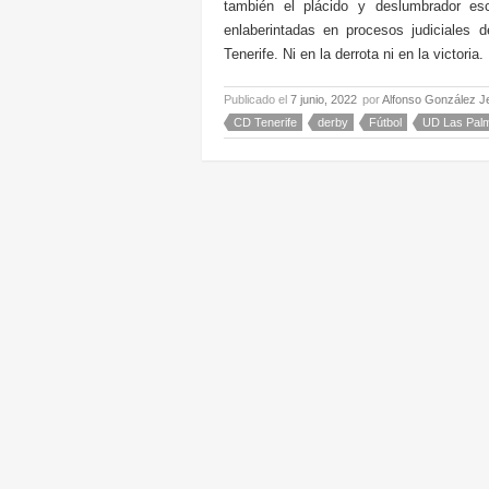
también el plácido y deslumbrador esc
enlaberintadas en procesos judiciales 
Tenerife. Ni en la derrota ni en la victori
Publicado el
7 junio, 2022
por
Alfonso González J
CD Tenerife
derby
Fútbol
UD Las Pal