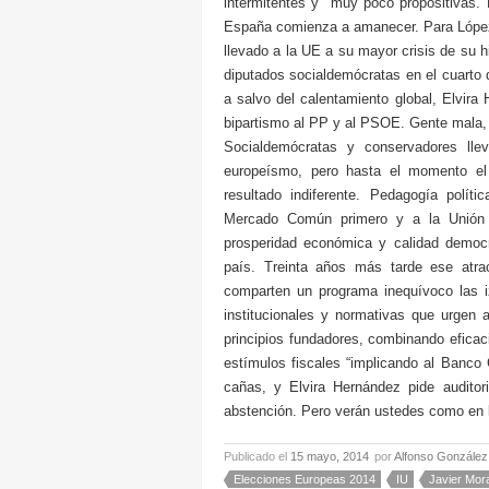
intermitentes y muy poco propositivas.
España comienza a amanecer. Para López 
llevado a la UE a su mayor crisis de su hi
diputados socialdemócratas en el cuarto
a salvo del calentamiento global, Elvir
bipartismo al PP y al PSOE. Gente mala, g
Socialdemócratas y conservadores ll
europeísmo, pero hasta el momento el 
resultado indiferente. Pedagogía polít
Mercado Común primero y a la Unión E
prosperidad económica y calidad democrá
país. Treinta años más tarde ese atra
comparten un programa inequívoco las i
institucionales y normativas que urgen 
principios fundadores, combinando eficaci
estímulos fiscales “implicando al Banco 
cañas, y Elvira Hernández pide auditor
abstención. Pero verán ustedes como en la 
Publicado el
15 mayo, 2014
por
Alfonso González
Elecciones Europeas 2014
IU
Javier Mor