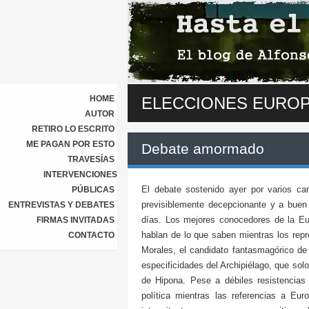
HOME
ELECCIONES EUROP
AUTOR
RETIRO LO ESCRITO
ME PAGAN POR ESTO
Debate amormado
TRAVESÍAS
INTERVENCIONES
El debate sostenido ayer por varios c
PÚBLICAS
previsiblemente decepcionante y a buen 
ENTREVISTAS Y DEBATES
días. Los mejores conocedores de la E
FIRMAS INVITADAS
hablan de lo que saben mientras los rep
CONTACTO
Morales, el candidato fantasmagórico de C
especificidades del Archipiélago, que s
de Hipona. Pese a débiles resistencias 
política mientras las referencias a Eur