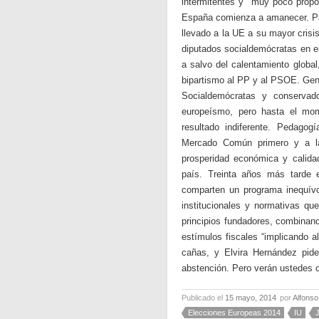
intermitentes y muy poco propo
España comienza a amanecer. Par
llevado a la UE a su mayor crisis
diputados socialdemócratas en e
a salvo del calentamiento globa
bipartismo al PP y al PSOE. Gente
Socialdemócratas y conservad
europeísmo, pero hasta el mom
resultado indiferente. Pedagog
Mercado Común primero y a la
prosperidad económica y calidad
país. Treinta años más tarde 
comparten un programa inequívo
institucionales y normativas qu
principios fundadores, combinand
estímulos fiscales “implicando a
cañas, y Elvira Hernández pide
abstención. Pero verán ustedes co
Publicado el
15 mayo, 2014
por
Alfons
Elecciones Europeas 2014
IU