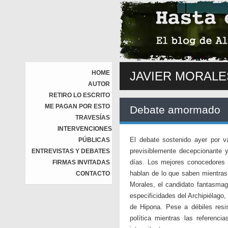
HOME
JAVIER MORALE
AUTOR
RETIRO LO ESCRITO
ME PAGAN POR ESTO
Debate amormado
TRAVESÍAS
INTERVENCIONES
El debate sostenido ayer por v
PÚBLICAS
previsiblemente decepcionante y
ENTREVISTAS Y DEBATES
días. Los mejores conocedores 
FIRMAS INVITADAS
hablan de lo que saben mientras
CONTACTO
Morales, el candidato fantasmagó
especificidades del Archipiélag
de Hipona. Pese a débiles resis
política mientras las referenci