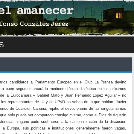
S
arios candidatos al Parlamento Europeo en el Club La Prensa devino
 a buen seguro marcará la mediocre tónica dialéctica en los próximos
de la Eurocámara – Gabriel Mato y Juan Fernando López Aguilar – no
 los representantes de IU y de UPyD no saben de lo que hablan. Javier
rico de Coalición Canaria, repitió el devocionario de las singularísimas
o, que solo puede ser comparado consigo mismo, como el Dios de Agustín
tencias ninguno pudo sustraerse a la nacionalización de la discusión
as a Europa, sus políticas e instituciones generalmente fueron vagas,