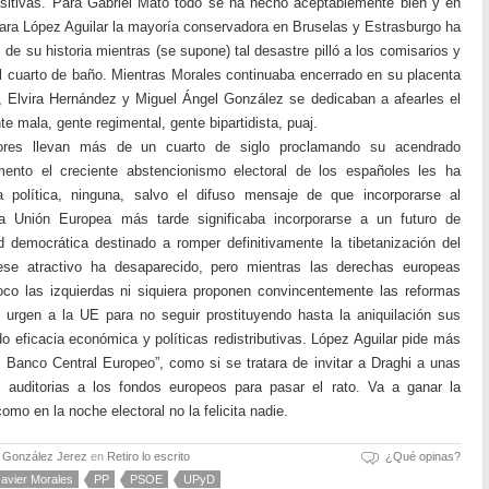
sitivas. Para Gabriel Mato todo se ha hecho aceptablemente bien y en
a López Aguilar la mayoría conservadora en Bruselas y Estrasburgo ha
 de su historia mientras (se supone) tal desastre pilló a los comisarios y
l cuarto de baño. Mientras Morales continuaba encerrado en su placenta
l, Elvira Hernández y Miguel Ángel González se dedicaban a afearles el
 mala, gente regimental, gente bipartidista, puaj.
ores llevan más de un cuarto de siglo proclamando su acendrado
ento el creciente abstencionismo electoral de los españoles les ha
ía política, ninguna, salvo el difuso mensaje de que incorporarse al
 Unión Europea más tarde significaba incorporarse a un futuro de
 democrática destinado a romper definitivamente la tibetanización del
ese atractivo ha desaparecido, pero mientras las derechas europeas
co las izquierdas ni siquiera proponen convincentemente las reformas
e urgen a la UE para no seguir prostituyendo hasta la aniquilación sus
o eficacia económica y políticas redistributivas. López Aguilar pide más
l Banco Central Europeo”, como si se tratara de invitar a Draghi a unas
 auditorias a los fondos europeos para pasar el rato. Va a ganar la
mo en la noche electoral no la felicita nadie.
o González Jerez
en
Retiro lo escrito
¿Qué opinas?
Javier Morales
PP
PSOE
UPyD