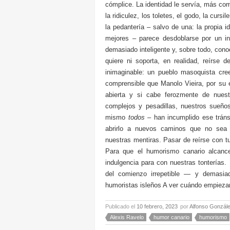
cómplice. La identidad le servía, más c
la ridiculez, los toletes, el godo, la curs
la pedantería – salvo de una: la propia 
mejores – parece desdoblarse por un ins
demasiado inteligente y, sobre todo, cono
quiere ni soporta, en realidad, reírse 
inimaginable: un pueblo masoquista cree
comprensible que Manolo Vieira, por su e
abierta y si cabe ferozmente de nuestr
complejos y pesadillas, nuestros sueño
mismo
todos
– han incumplido ese tráns
abrirlo a nuevos caminos que no sea c
nuestras mentiras. Pasar de reírse con tu
Para que el humorismo canario alcance 
indulgencia para con nuestras tonterías
del comienzo irrepetible — y demasiad
humoristas isleños A ver cuándo empieza
Publicado el
10 febrero, 2023
por
Alfonso Gonzál
Alexis Ravelo
humor canario
humorismo