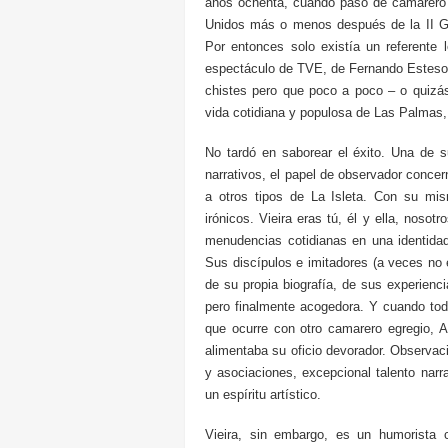
años ochenta, cuando pasó de camarero
Unidos más o menos después de la II Gue
Por entonces solo existía un referente 
espectáculo de TVE, de Fernando Esteso
chistes pero que poco a poco – o quizás
vida cotidiana y populosa de Las Palmas, 
No tardó en saborear el éxito. Una de
narrativos, el papel de observador concer
a otros tipos de La Isleta. Con su mis
irónicos. Vieira eras tú, él y ella, nos
menudencias cotidianas en una identidad
Sus discípulos e imitadores (a veces no e
de su propia biografía, de sus experienci
pero finalmente acogedora. Y cuando to
que ocurre con otro camarero egregio, A
alimentaba su oficio devorador. Observac
y asociaciones, excepcional talento narr
un espíritu artístico.
Vieira, sin embargo, es un humorista