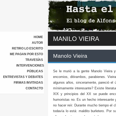
HOME
MANILO VIEIRA
AUTOR
RETIRO LO ESCRITO
ME PAGAN POR ESTO
Manolo Vieira
TRAVESÍAS
INTERVENCIONES
Se le murió a la gente Manolo Vieira y 
PÚBLICAS
encomios, ditirambos, parabienes. Viei
ENTREVISTAS Y DEBATES
algunos años, sinceramente, pareció el 
FIRMAS INVITADAS
mínimamente interesante? Existe literatur
CONTACTO
XIX y principios del XX se puede enco
humoristas no. Es un hecho interesante y 
no hacer reír. Durante mucho tiempo el ch
todavía lo está: maldito burletero. Por 