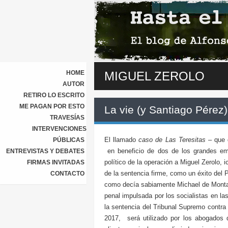
HOME
MIGUEL ZEROLO
AUTOR
RETIRO LO ESCRITO
ME PAGAN POR ESTO
La vie (y Santiago Pérez
TRAVESÍAS
INTERVENCIONES
El llamado
caso de Las Teresitas
– que d
PÚBLICAS
en beneficio de dos de los grandes em
ENTREVISTAS Y DEBATES
político de la operación a Miguel Zerolo
FIRMAS INVITADAS
de la sentencia firme, como un éxito del 
CONTACTO
como decía sabiamente Michael de Montaig
penal impulsada por los socialistas en la
la sentencia del Tribunal Supremo contra
2017, será utilizado por los abogados 