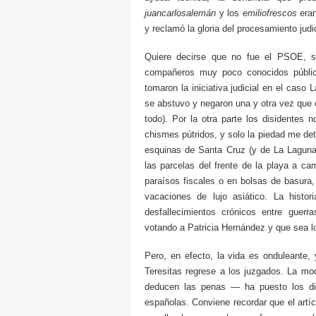
juancarlosalemán
y los
emiliofrescos
eran
y reclamó la gloria del procesamiento judi
Quiere decirse que no fue el PSOE, sin
compañeros muy poco conocidos públic
tomaron la iniciativa judicial en el caso
se abstuvo y negaron una y otra vez que e
todo). Por la otra parte los disidentes 
chismes pútridos, y solo la piedad me det
esquinas de Santa Cruz (y de La Laguna)
las parcelas del frente de la playa a c
paraísos fiscales o en bolsas de basura
vacaciones de lujo asiático. La histo
desfallecimientos crónicos entre guer
votando a Patricia Hernández y que sea lo
Pero, en efecto, la vida es onduleante
Teresitas regrese a los juzgados. La mod
deducen las penas — ha puesto los die
españolas. Conviene recordar que el artíc