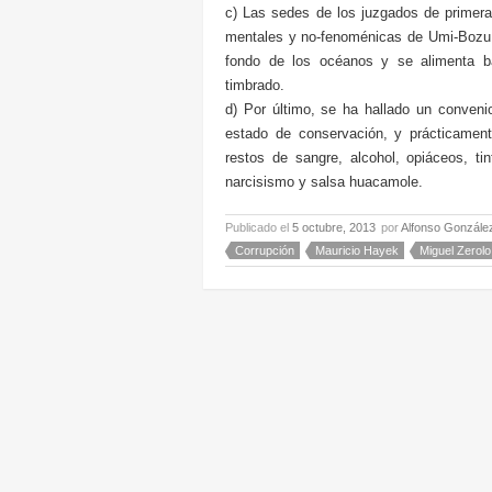
c) Las sedes de los juzgados de primera
mentales y no-fenoménicas de Umi-Bozu,
fondo de los océanos y se alimenta b
timbrado.
d) Por último, se ha hallado un conveni
estado de conservación, y prácticament
restos de sangre, alcohol, opiáceos, ti
narcisismo y salsa huacamole.
Publicado el
5 octubre, 2013
por
Alfonso Gonzále
Corrupción
Mauricio Hayek
Miguel Zerolo