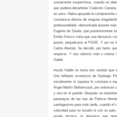
sumamente sospechosa, cuando no alarm
que pudiera desarbolar Coalición Canaria,
en seco. Había apoyado la compraventa des
constancia directa de ninguna irregulari
profesionalidad –demostrada durante más 
Eugenio de Zárate, que posteriormente fue
Emilio Fresco creía que una denuncia cont
postre, perjudicaría al PSOE. Y así se 
Carlos Alemán. Se decidió, por tanto, que
respecto. Y ese silencio más o menos i
Viable.
Insula Viable no tenía otro sentido que e
Una brillante ocurrencia de Santiago P
inicialmente ni siquiera le constara a n
Ángel Martín Bethencourt, por entonces u
y otro en el partido. Después se transfor
pararrayos de las iras de Patricia Hern
santiaguismo
para más tarde, cuando el c
velocidad para no tocarlo ni con un palo,
ayuda técnica, la denuncia que pre