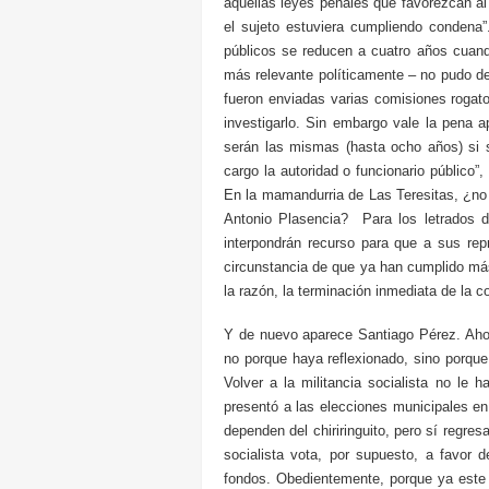
aquellas leyes penales que favorezcan al 
el sujeto estuviera cumpliendo condena
públicos se reducen a cuatro años cuand
más relevante políticamente – no pudo de
fueron enviadas varias comisiones rogato
investigarlo. Sin embargo vale la pena 
serán las mismas (hasta ocho años) si s
cargo la autoridad o funcionario público”
En la mamandurria de Las Teresitas, ¿no 
Antonio Plasencia? Para los letrados d
interpondrán recurso para que a sus rep
circunstancia de que ya han cumplido más 
la razón, la terminación inmediata de la 
Y de nuevo aparece Santiago Pérez. Aho
no porque haya reflexionado, sino porqu
Volver a la militancia socialista no le 
presentó a las elecciones municipales e
dependen del chiriringuito, pero sí regr
socialista vota, por supuesto, a favor 
fondos. Obedientemente, porque ya este 