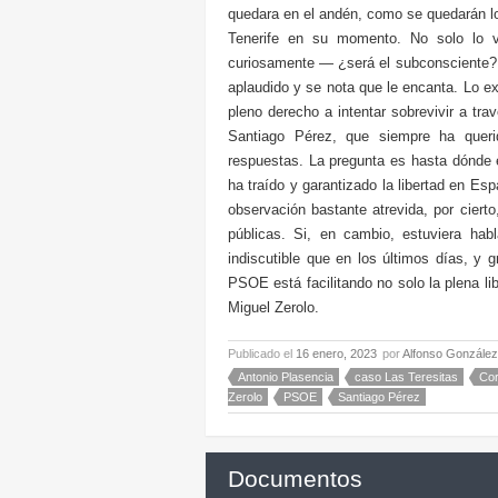
quedara en el andén, como se quedarán l
Tenerife en su momento. No solo lo vo
curiosamente — ¿será el subconsciente? 
aplaudido y se nota que le encanta. Lo ex
pleno derecho a intentar sobrevivir a tra
Santiago Pérez, que siempre ha queri
respuestas. La pregunta es hasta dónde e
ha traído y garantizado la libertad en Es
observación bastante atrevida, por cierto
públicas. Si, en cambio, estuviera hab
indiscutible que en los últimos días, y 
PSOE está facilitando no solo la plena l
Miguel Zerolo.
Publicado el
16 enero, 2023
por
Alfonso González
Antonio Plasencia
caso Las Teresitas
Cor
Zerolo
PSOE
Santiago Pérez
Documentos