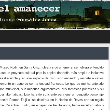
 Museo Rodin en Santa Cruz hubiera sido un error si se hubiera entendido
ase un proyecto cultural para la capital tinerfeña más amplio e inclusivo
 discutible y en ese espacio de discusión entiendo y respeto a varios
temente un acuerdo con la entidad francesa. Lo que se me ha antojado
ción municipal, sus miserias argumentales, sus fantasías pufísticas y su
cer alternativas. Eso ha sido suficiente para que un pequeño personaje
ncejal Ramón Trujillo, se deleitara en la Noche de Reyes con un regalo
e. Yo sobre Trujillo, en el lapso de treinta años, habré escrito cuatro o