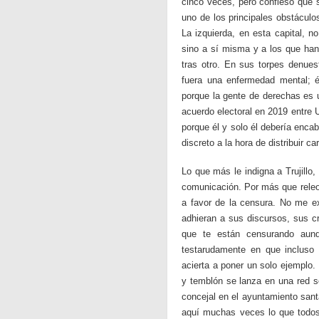
cinco veces, pero confieso que 
uno de los principales obstáculo
La izquierda, en esta capital, 
sino a sí misma y a los que han
tras otro. En sus torpes denuest
fuera una enfermedad mental; é
porque la gente de derechas es u
acuerdo electoral en 2019 entre 
porque él y solo él debería enca
discreto a la hora de distribuir c
Lo que más le indigna a Trujillo,
comunicación. Por más que releo
a favor de la censura. No me ex
adhieran a sus discursos, sus c
que te están censurando aunqu
testarudamente en que incluso 
acierta a poner un solo ejemplo.
y temblón se lanza en una red so
concejal en el ayuntamiento sant
aquí muchas veces lo que todos