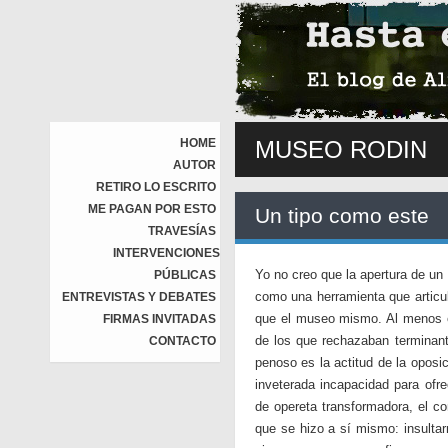
HOME
MUSEO RODIN
AUTOR
RETIRO LO ESCRITO
ME PAGAN POR ESTO
Un tipo como este
TRAVESÍAS
INTERVENCIONES
Yo no creo que la apertura de un
PÚBLICAS
como una herramienta que articul
ENTREVISTAS Y DEBATES
que el museo mismo. Al menos es
FIRMAS INVITADAS
de los que rechazaban terminan
CONTACTO
penoso es la actitud de la oposi
inveterada incapacidad para ofre
de opereta transformadora, el co
que se hizo a sí mismo: insultarm