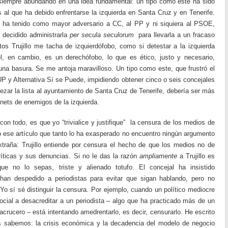
siempre abundando en una idea fundamental: un tipo como este ha sido
s al que ha debido enfrentarse la izquierda en Santa Cruz y en Tenerife.
no ha tenido como mayor adversario a CC, al PP y ni siquiera al PSOE,
 decidido administrarla
per secula seculorum
para llevarla a un fracaso
os Trujillo me tacha de izquierdófobo, como si detestar a la izquierda
l, en cambio, es un derechófobo, lo que es ético, justo y necesario,
na basura. Se me antoja maravilloso. Un tipo como este, que frustró el
UP y Alternativa Sí se Puede, impidiendo obtener cinco o seis concejales
bezar la lista al ayuntamiento de Santa Cruz de Tenerife, debería ser más
arnets de enemigos de la izquierda.
 con todo, es que yo “trivialice y justifique” la censura de los medios de
 ese artículo que tanto lo ha exasperado no encuentro ningún argumento
traña: Trujillo entiende por censura el hecho de que los medios no de
ríticas y sus denuncias. Si no le das la razón
ampliamente
a Trujillo es
e no lo sepas, triste y alienado totufo. El concejal ha insistido
han despedido a periodistas para evitar que sigan hablando, pero no
 Yo sí sé distinguir la censura. Por ejemplo, cuando un político mediocre
cial a desacreditar a un periodista – algo que ha practicado más de un
acrucero – está intentando amedrentarlo, es decir, censurarlo. He escrito
 sabemos: la crisis económica y la decadencia del modelo de negocio