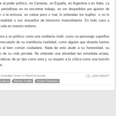
e al poder político, en Canarias, en España, en Argentina o en Italia. La
periodistas es no encontrar trabajo, es ser despedidos por ajustes de
ión o la emisora, es cobrar poco o mal, lo entiendan los trujillos o no lo
ra realidad o sus ensueños de heroísmo masturbatorio. En todo caso a
 vela en nuestro entierro.
se a un político como una medianía inútil, como un personaje superfluo
rescatarlo de su manifiesta inutilidad, como alguien que durante lustros
a al bien común ciudadano. Nada de esto alude a su honestidad, su
o de su vida privada. No entender una obviedad tan inmediata aclara,
áticas de un tipo como este y su respeto a la crítica como una función
e.
o González Jerez
en
Retiro lo escrito
¿Qué opinas?
 cultural
Ramón Trujillo
Unidas Podemos