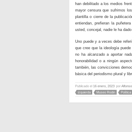
han debilitado a los medios frent
mayor censura que sufrimos los 
plantilla o cierre de la publicac
entiendan, prefieran la puñete
usted, concejal, nadie le ha dado
Uno puede y a veces debe referir
que cree que la ideología puede 
no ha alcanzado a aportar nad
honorabilidad o a ningún aspect
también, las convicciones democr
básica del periodismo plural y libr
Publicado el
16 enero, 2023
por
Alfons
izquierda
Museo Rodin
Política