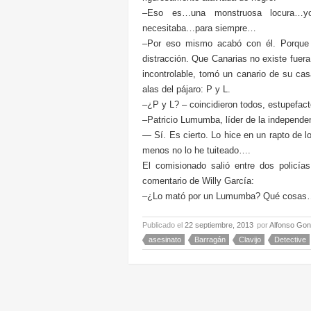
–Eso es…una monstruosa locura…yo
necesitaba…para siempre…
–Por eso mismo acabó con él. Porque
distracción. Que Canarias no existe fuer
incontrolable, tomó un canario de su casa
alas del pájaro: P y L.
–¿P y L? – coincidieron todos, estupefact
–Patricio Lumumba, líder de la independe
— Sí. Es cierto. Lo hice en un rapto de l
menos no lo he tuiteado….
El comisionado salió entre dos policí
comentario de Willy García:
–¿Lo mató por un Lumumba? Qué cosas…
Publicado el
22 septiembre, 2013
por
Alfonso Gon
asesinato
Barragán
Clavijo
Detective