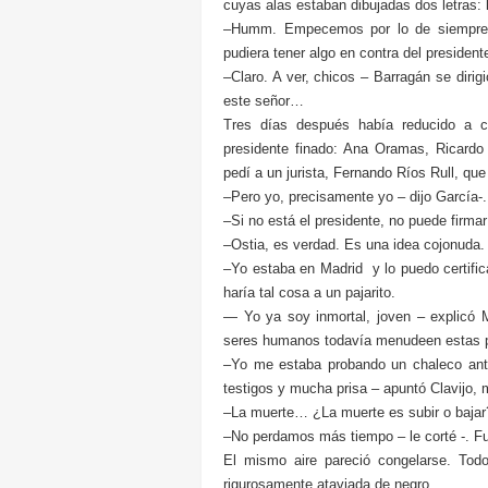
cuyas alas estaban dibujadas dos letras: l
–Humm. Empecemos por lo de siempre. 
pudiera tener algo en contra del president
–Claro. A ver, chicos – Barragán se dirig
este señor…
Tres días después había reducido a 
presidente finado: Ana Oramas, Ricardo 
pedí a un jurista, Fernando Ríos Rull, qu
–Pero yo, precisamente yo – dijo García-
–Si no está el presidente, no puede firma
–Ostia, es verdad. Es una idea cojonuda.
–Yo estaba en Madrid y lo puedo certifica
haría tal cosa a un pajarito.
— Yo ya soy inmortal, joven – explicó
seres humanos todavía menudeen estas 
–Yo me estaba probando un chaleco anti
testigos y mucha prisa – apuntó Clavijo, m
–La muerte… ¿La muerte es subir o bajar?
–No perdamos más tiempo – le corté -. Fu
El mismo aire pareció congelarse. Todo
rigurosamente ataviada de negro.