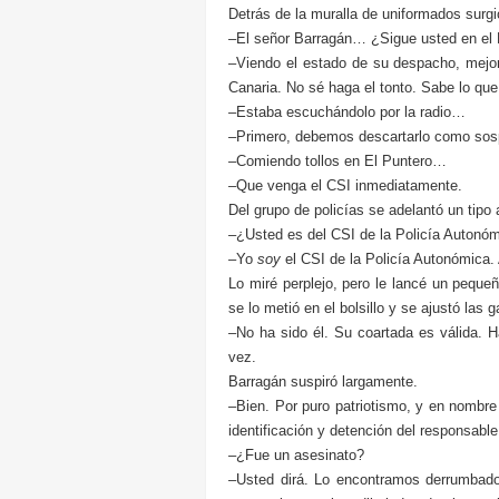
Detrás de la muralla de uniformados surg
–El señor Barragán… ¿Sigue usted en el 
–Viendo el estado de su despacho, mejor
Canaria. No sé haga el tonto. Sabe lo que
–Estaba escuchándolo por la radio…
–Primero, debemos descartarlo como sos
–Comiendo tollos en El Puntero…
–Que venga el CSI inmediatamente.
Del grupo de policías se adelantó un tipo 
–¿Usted es del CSI de la Policía Autonó
–Yo
soy
el CSI de la Policía Autonómica. 
Lo miré perplejo, pero le lancé un pequeñ
se lo metió en el bolsillo y se ajustó las g
–No ha sido él. Su coartada es válida. 
vez.
Barragán suspiró largamente.
–Bien. Por puro patriotismo, y en nombre
identificación y detención del responsabl
–¿Fue un asesinato?
–Usted dirá. Lo encontramos derrumbado