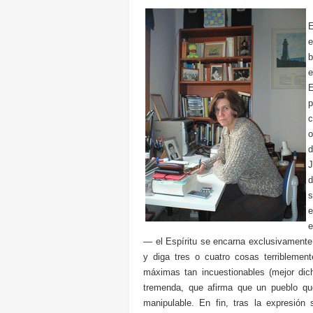
E
e
b
e
E
p
o
d
J
d
s
e
e
— el Espíritu se encarna exclusivamente
y diga tres o cuatro cosas terriblement
máximas tan incuestionables (mejor di
tremenda, que afirma que un pueblo qu
manipulable. En fin, tras la expresión