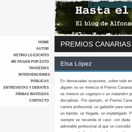
HOME
PREMIOS CANARIAS
AUTOR
RETIRO LO ESCRITO
ME PAGAN POR ESTO
Elsa López
TRAVESÍAS
INTERVENCIONES
En demasiadas ocasiones, sobre todo en l
PÚBLICAS
alguien no se merecía el Premio Canarias,
ENTREVISTAS Y DEBATES
se merece un cogotazo o un malandrín pi
FIRMAS INVITADAS
disciplinas. Por ejemplo, el Premio Can
CONTACTO
carrera profesional, un galardón para sen
un barrido, un fregado, un enjabelgado. P
siempre se recuerda el caso –sin duda i
admirable profesional al que se concedi