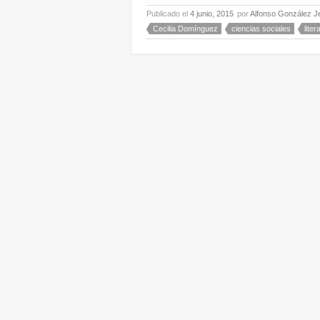
Publicado el
4 junio, 2015
por
Alfonso González J
Cecilia Domínguez
ciencias sociales
lite