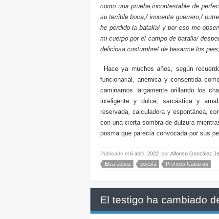
como una prueba incontestable de perfec
su terrible boca,/ inocente guerrero,/ pu
he perdido la batalla/ y por eso me obser
mi cuerpo por el campo de batalla/ desped
deliciosa costumbre/ de besarme los pies
Hace ya muchos años, según recuerdo,
funcionarial, anémica y consentida como 
caminamos largamente orillando los ch
inteligente y dulce, sarcástica y amab
reservada, calculadora y espontánea, co
con una cierta sombra de dulzura mientras
posma que parecía convocada por sus
Publicado el
6 abril, 2022
por
Alfonso González J
Elsa López
poesía
Premios Canarias
El testigo ha cambiado 