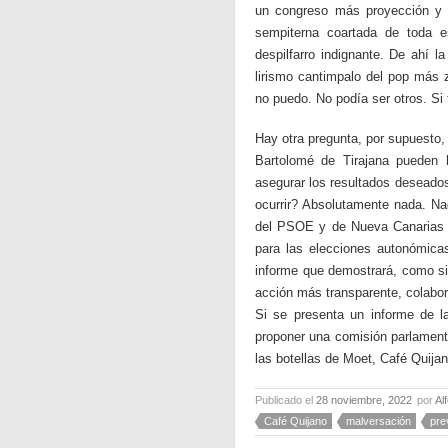
un congreso más proyección y p
sempiterna coartada de toda 
despilfarro indignante. De ahí 
lirismo cantimpalo del pop más z
no puedo. No podía ser otros. Si
Hay otra pregunta, por supuesto,
Bartolomé de Tirajana pueden h
asegurar los resultados deseado
ocurrir? Absolutamente nada. Na
del PSOE y de Nueva Canarias 
para las elecciones autonómica
informe que demostrará, como si
acción más transparente, colabora
Si se presenta un informe de l
proponer una comisión parlamenta
las botellas de Moet, Café Quija
Publicado el
28 noviembre, 2022
por
Al
Café Quijano
malversación
pre