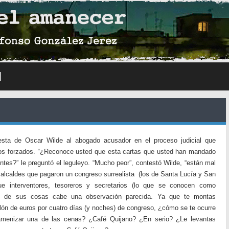
N
esta de Oscar Wilde al abogado acusador en el proceso judicial que
jos forzados. “¿Reconoce usted que esta cartas que usted han mandado
ntes?” le preguntó el leguleyo. “Mucho peor”, contestó Wilde, “están mal
alcaldes que pagaron un congreso surrealista (los de Santa Lucía y San
ue interventores, tesoreros y secretarios (lo que se conocen como
ran de sus cosas cabe una observación parecida. Ya que te montas
ón de euros por cuatro días (y noches) de congreso, ¿cómo se te ocurre
 amenizar una de las cenas? ¿Café Quijano? ¿En serio? ¿Le levantas