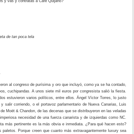
es y vas y contratas a Café Quijano?
ta de tan poca tela
.
tieron al congreso de purísima y oro que incluyó, como ya se ha contado,
os, cuchipandas. A unos siete mil euros por congresista salió la fiesta.
dos estuvieron varios políticos, entre ellos. Ángel Víctor Torres, lo justo
y salir corriendo, o el portavoz parlamentario de Nueva Canarias, Luis
de Moët & Chandon, de las decenas que se distribuyeron en las veladas
 imperiosa necesidad de una fuerza canarista y de izquierdas como NC.
ta más pertinente es la más obvia e inmediata. ¿Para qué hacen esto?
os paletos. Porque creen que cuanto más extravagantemente luxury sea