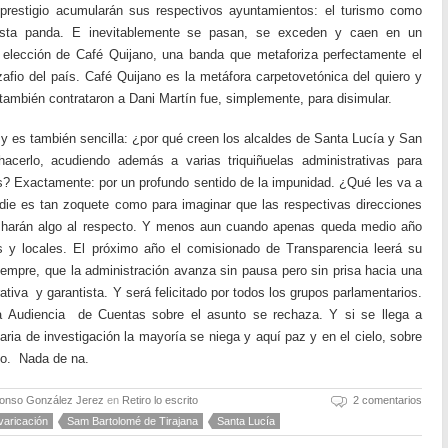
restigio acumularán sus respectivos ayuntamientos: el turismo como
esta panda. E inevitablemente se pasan, se exceden y caen en un
la elección de Café Quijano, una banda que metaforiza perfectamente el
afio del país. Café Quijano es la metáfora carpetovetónica del quiero y
 también contrataron a Dani Martín fue, simplemente, para disimular.
 y es también sencilla: ¿por qué creen los alcaldes de Santa Lucía y San
acerlo, acudiendo además a varias triquiñuelas administrativas para
s? Exactamente: por un profundo sentido de la impunidad. ¿Qué les va a
die es tan zoquete como para imaginar que las respectivas direcciones
harán algo al respecto. Y menos aun cuando apenas queda medio año
s y locales. El próximo año el comisionado de Transparencia leerá su
empre, que la administración avanza sin pausa pero sin prisa hacia una
tiva y garantista. Y será felicitado por todos los grupos parlamentarios.
a Audiencia de Cuentas sobre el asunto se rechaza. Y si se llega a
ria de investigación la mayoría se niega y aquí paz y en el cielo, sobre
no. Nada de na.
fonso González Jerez
en
Retiro lo escrito
2 comentarios
varicación
Sam Bartolomé de Tirajana
Santa Lucía