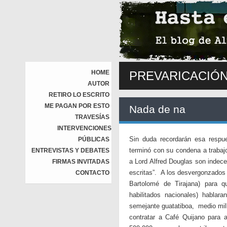
HOME
PREVARICACIÓ
AUTOR
RETIRO LO ESCRITO
ME PAGAN POR ESTO
Nada de na
TRAVESÍAS
INTERVENCIONES
Sin duda recordarán esa respu
PÚBLICAS
terminó con su condena a traba
ENTREVISTAS Y DEBATES
a Lord Alfred Douglas son indece
FIRMAS INVITADAS
escritas”. A los desvergonzados 
CONTACTO
Bartolomé de Tirajana) para q
habilitados nacionales) habla
semejante guatatiboa, medio mill
contratar a Café Quijano para