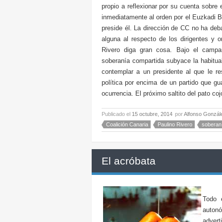
propio a reflexionar por su cuenta sobre
inmediatamente al orden por el Euzkadi B
preside él. La dirección de CC no ha de
alguna al respecto de los dirigentes y o
Rivero diga gran cosa. Bajo el campa
soberanía compartida subyace la habitua
contemplar a un presidente al que le 
política por encima de un partido que g
ocurrencia. El próximo saltito del pato coj
Publicado el
15 octubre, 2014
por
Alfonso Gonzál
Coalición Canaria
Paulino Rivero
soberan
El acróbata
Todo 
autonó
advert